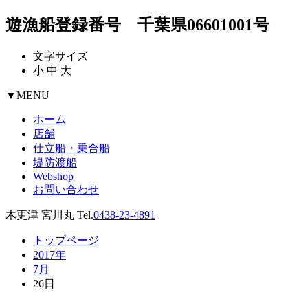
遊漁船登録番号 千葉県06601001号
文字サイズ
小
中
大
▼
MENU
ホーム
店舗
仕立船・乗合船
堤防渡船
Webshop
お問い合わせ
木更津 宮川丸 Tel.
0438-23-4891
トップページ
2017年
7月
26日