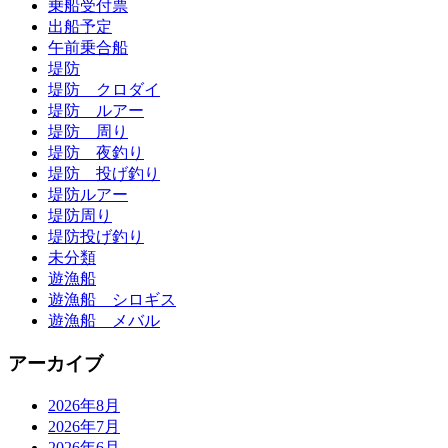
乗船受付票
出船予定
午前乗合船
堤防
堤防 クロダイ
堤防 ルアー
堤防 周り
堤防 夜釣り
堤防 投げ釣り
堤防ルアー
堤防周り
堤防投げ釣り
未分類
遊漁船
遊漁船 シロギス
遊漁船 メバル
アーカイブ
2026年8月
2026年7月
2026年6月