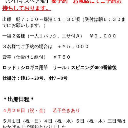
【シロギスペア船】
要予約
お電話にてご予約お
待ちしております。
出船 朝７：００～帰港１１：３０頃（受付は朝６：３０ま
でにお願いします。）
一組２名様（一人１パック、エサ付き） ￥９，０００
３名様でご予約の場合は ＋￥５，０００
貸竿（仕掛け１組付） ￥７５０
ロッド：シロギス用竿
リール：スピニング3000番前後
仕掛け：錘15～20号、 針7～8号
＊出船日程＊
４月２９日（祝・金） 若干空きあり
５月１日（祝・日）４日（祝・水）５日（祝・木）三日間は
おかげさまで満船となりました。