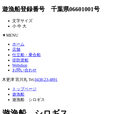
遊漁船登録番号 千葉県06601001号
文字サイズ
小
中
大
▼
MENU
ホーム
店舗
仕立船・乗合船
堤防渡船
Webshop
お問い合わせ
木更津 宮川丸 Tel.
0438-23-4891
トップページ
遊漁船
遊漁船 シロギス
遊漁船 シロギス