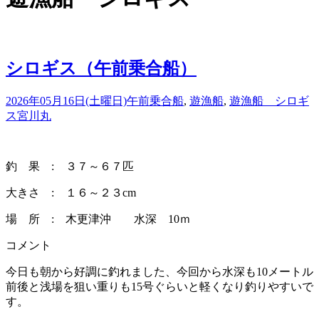
シロギス（午前乗合船）
2026年05月16日(土曜日)
午前乗合船
,
遊漁船
,
遊漁船 シロギ
ス
宮川丸
釣 果 : ３７～６７匹
大きさ : １６～２３cm
場 所 : 木更津沖 水深 10ｍ
コメント
今日も朝から好調に釣れました、今回から水深も10メートル
前後と浅場を狙い重りも15号ぐらいと軽くなり釣りやすいで
す。