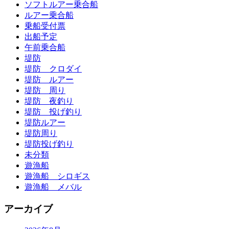
ソフトルアー乗合船
ルアー乗合船
乗船受付票
出船予定
午前乗合船
堤防
堤防 クロダイ
堤防 ルアー
堤防 周り
堤防 夜釣り
堤防 投げ釣り
堤防ルアー
堤防周り
堤防投げ釣り
未分類
遊漁船
遊漁船 シロギス
遊漁船 メバル
アーカイブ