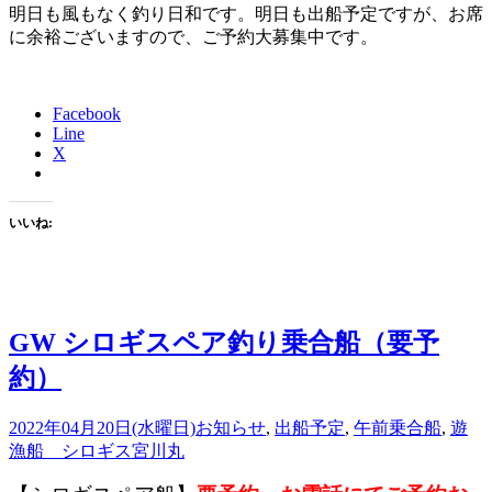
明日も風もなく釣り日和です。明日も出船予定ですが、お席
に余裕ございますので、ご予約大募集中です。
Facebook
Line
X
いいね:
GW シロギスペア釣り乗合船（要予
約）
2022年04月20日(水曜日)
お知らせ
,
出船予定
,
午前乗合船
,
遊
漁船 シロギス
宮川丸