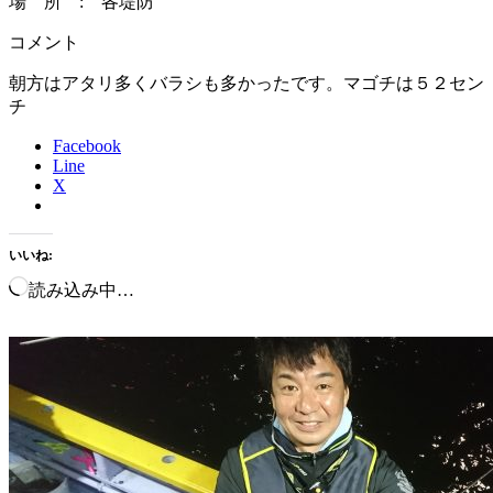
場 所 : 各堤防
コメント
朝方はアタリ多くバラシも多かったです。マゴチは５２セン
チ
Facebook
Line
X
いいね:
読み込み中…