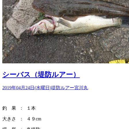
シーバス（堤防ルアー）
2019年04月24日(水曜日)
堤防ルアー
宮川丸
釣 果 : １本
大きさ : ４９cm