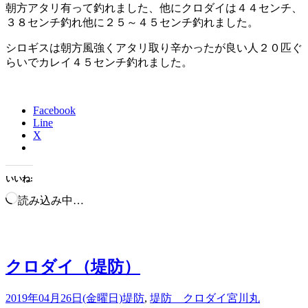
朝方アタリ有って釣れました、他にクロダイは４４センチ、
３８センチ釣れ他に２５～４５センチ釣れました。
シロギスは朝方風強くアタリ取り辛かったが良い人２０匹ぐ
らいでカレイ４５センチ釣れました。
Facebook
Line
X
いいね:
読み込み中…
クロダイ（堤防）
2019年04月26日(金曜日)
堤防
,
堤防 クロダイ
宮川丸