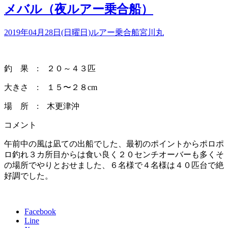
メバル（夜ルアー乗合船）
2019年04月28日(日曜日)
ルアー乗合船
宮川丸
釣 果 : ２０～４３匹
大きさ : １５〜２８cm
場 所 : 木更津沖
コメント
午前中の風は凪ての出船でした、最初のポイントからポロポ
ロ釣れ３カ所目からは食い良く２０センチオーバーも多くそ
の場所でやりとおせました、６名様で４名様は４０匹台で絶
好調でした。
Facebook
Line