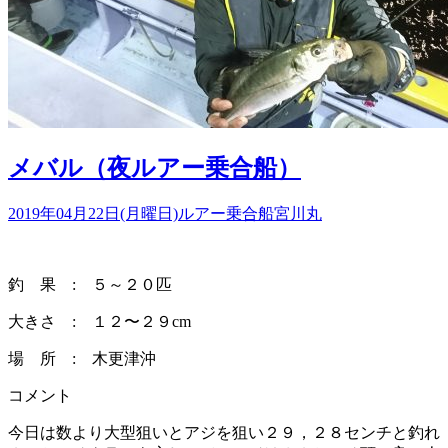
メバル（夜ルアー乗合船）
2019年04月22日(月曜日)
ルアー乗合船
宮川丸
釣 果 : ５～２０匹
大きさ : １２〜２９cm
場 所 : 木更津沖
コメント
今日は数より大型狙いとアジを狙い２９，２８センチと釣れ