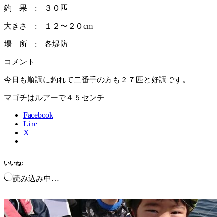
釣 果 : ３０匹
大きさ : １２〜２０cm
場 所 : 各堤防
コメント
今日も順調に釣れて二番手の方も２７匹と好調です。
マゴチはルアーで４５センチ
Facebook
Line
X
いいね:
読み込み中…