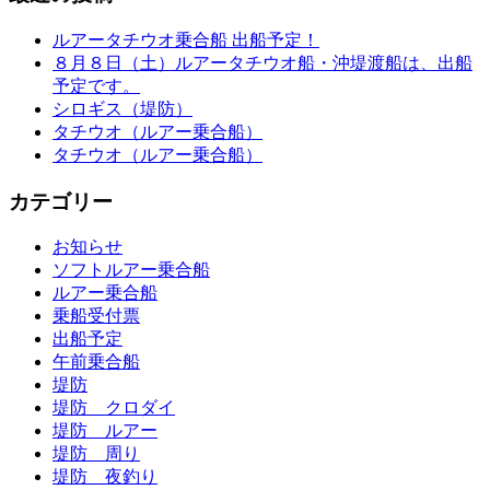
ルアータチウオ乗合船 出船予定！
８月８日（土）ルアータチウオ船・沖堤渡船は、出船
予定です。
シロギス（堤防）
タチウオ（ルアー乗合船）
タチウオ（ルアー乗合船）
カテゴリー
お知らせ
ソフトルアー乗合船
ルアー乗合船
乗船受付票
出船予定
午前乗合船
堤防
堤防 クロダイ
堤防 ルアー
堤防 周り
堤防 夜釣り