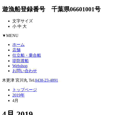
遊漁船登録番号 千葉県06601001号
文字サイズ
小
中
大
▼
MENU
ホーム
店舗
仕立船・乗合船
堤防渡船
Webshop
お問い合わせ
木更津 宮川丸 Tel.
0438-23-4891
トップページ
2019年
4月
4月 2019