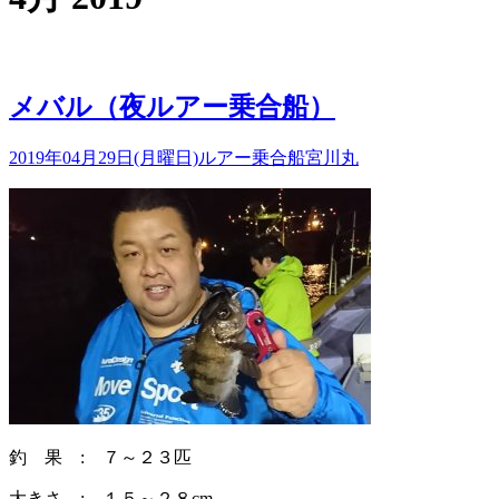
メバル（夜ルアー乗合船）
2019年04月29日(月曜日)
ルアー乗合船
宮川丸
釣 果 : ７～２３匹
大きさ : １５～２８cm