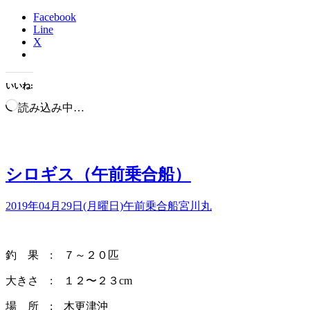
Facebook
Line
X
いいね:
読み込み中…
シロギス（午前乗合船）
2019年04月29日(月曜日)
午前乗合船
宮川丸
釣 果 : ７～２０匹
大きさ : １２〜２３cm
場 所 : 木更津沖