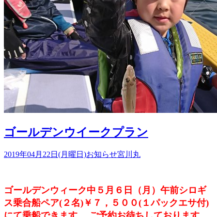
ゴールデンウイークプラン
2019年04月22日(月曜日)
お知らせ
宮川丸
ゴールデンウィーク中５月６日（月）
午前シロギ
ス乗合船ペア(２名)￥７，５００(１パックエサ付)
にて乗船できます。 ご予約お待ちしております。