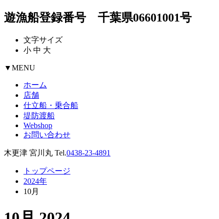
遊漁船登録番号 千葉県06601001号
文字サイズ
小
中
大
▼
MENU
ホーム
店舗
仕立船・乗合船
堤防渡船
Webshop
お問い合わせ
木更津 宮川丸 Tel.
0438-23-4891
トップページ
2024年
10月
10月 2024