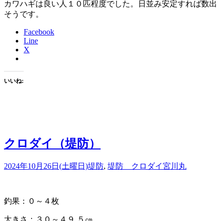
カワハギは良い人１０匹程度でした。日並み安定すれば数出
そうです。
Facebook
Line
X
いいね:
クロダイ（堤防）
2024年10月26日(土曜日)
堤防
,
堤防 クロダイ
宮川丸
釣果：０～４枚
大きさ：３０～４９.５㎝