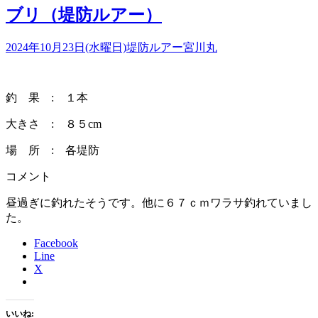
ブリ（堤防ルアー）
2024年10月23日(水曜日)
堤防ルアー
宮川丸
釣 果 : １本
大きさ : ８５cm
場 所 : 各堤防
コメント
昼過ぎに釣れたそうです。他に６７ｃｍワラサ釣れていまし
た。
Facebook
Line
X
いいね: