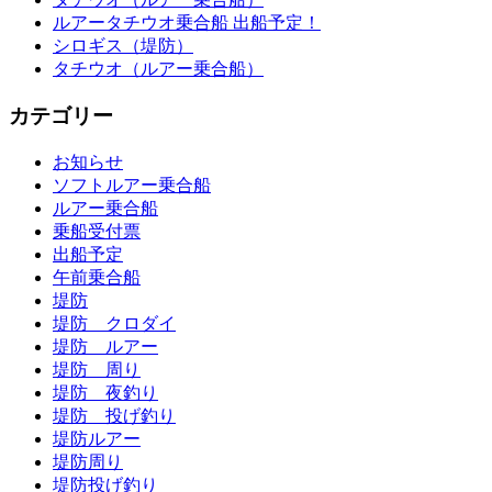
ルアータチウオ乗合船 出船予定！
シロギス（堤防）
タチウオ（ルアー乗合船）
カテゴリー
お知らせ
ソフトルアー乗合船
ルアー乗合船
乗船受付票
出船予定
午前乗合船
堤防
堤防 クロダイ
堤防 ルアー
堤防 周り
堤防 夜釣り
堤防 投げ釣り
堤防ルアー
堤防周り
堤防投げ釣り