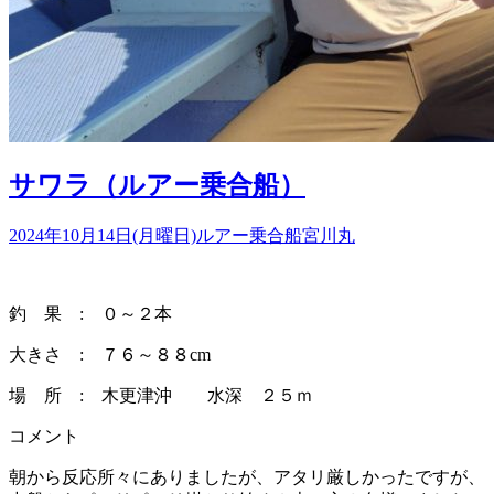
サワラ（ルアー乗合船）
2024年10月14日(月曜日)
ルアー乗合船
宮川丸
釣 果 : ０～２本
大きさ : ７６～８８cm
場 所 : 木更津沖 水深 ２５ｍ
コメント
朝から反応所々にありましたが、アタリ厳しかったですが、