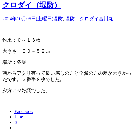
クロダイ（堤防）
2024年10月05日(土曜日)
堤防
,
堤防 クロダイ
宮川丸
釣果：０～１３枚
大きさ：３０～５２㎝
場所：各堤
朝からアタリ有って良い感じの方と全然の方の差か大きかっ
たです。２番手８枚でした。
夕方アジ好調でした。
Facebook
Line
X