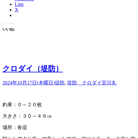
Line
X
いいね:
クロダイ（堤防）
2024年10月17日(木曜日)
堤防
,
堤防 クロダイ
宮川丸
釣果：０～２０枚
大きさ：３０～４９㎝
場所：各堤