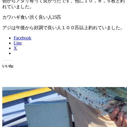
朝からアタリ有って良かったです、他に１０，８，５枚と釣
れていました。
カワハギ食い渋く良い人25匹
アジは午後から好調で良い人１００匹以上釣れていました。
Facebook
Line
X
いいね: