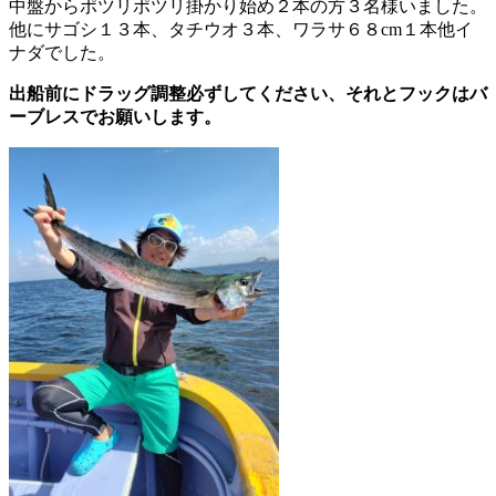
中盤からポツリポツリ掛かり始め２本の方３名様いました。
他にサゴシ１３本、タチウオ３本、ワラサ６８cm１本他イ
ナダでした。
出船前にドラッグ調整必ずしてください、それとフックはバ
ーブレスでお願いします。