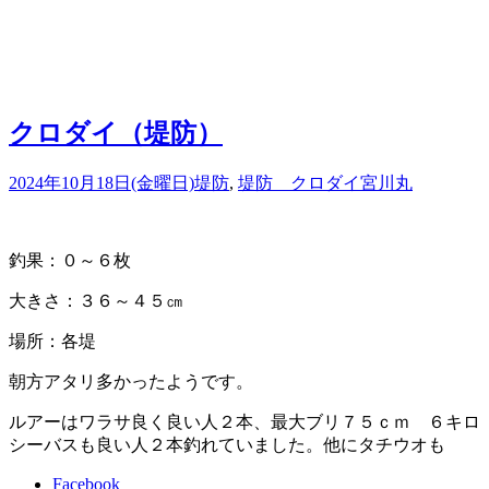
クロダイ（堤防）
2024年10月18日(金曜日)
堤防
,
堤防 クロダイ
宮川丸
釣果：０～６枚
大きさ：３６～４５㎝
場所：各堤
朝方アタリ多かったようです。
ルアーはワラサ良く良い人２本、最大ブリ７５ｃｍ ６キロ
シーバスも良い人２本釣れていました。他にタチウオも
Facebook