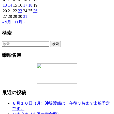
13
14
15
16
17
18
19
20
21
22
23
24
25
26
27
28
29
30
31
« 9月
11月 »
検索
検
索:
乗船名簿
最近の投稿
８月１０日（月）沖堤渡船は、午後３時まで出船予定
です。
タチウオ（ルアー乗合船）