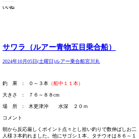
いいね:
サワラ（ルアー青物五目乗合船）
2024年10月05日(土曜日)
ルアー乗合船
宮川丸
釣 果 : ０～３本
（船中１１本）
大きさ : ７６～８８cm
場 所 : 木更津沖 水深 ２０ｍ
コメント
朝から反応厳しくポイント点々とし拾い釣りで数伸ばしお二
人様３本釣れました。他にサゴシ１本、タチウオは８６～１