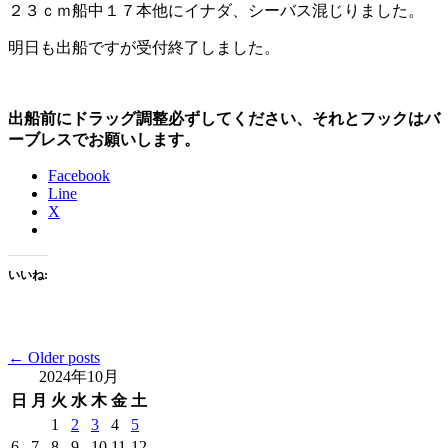
２３ｃｍ船中１７本他にイナダ、シーバス混じりました。
明日も出船ですが受付終了しました。
出船前にドラッグ調整必ずしてください、それとフックはバ
ーブレスでお願いします。
Facebook
Line
X
いいね:
Posts
←
Older posts
2024年10月
navigation
日
月
火
水
木
金
土
1
2
3
4
5
6
7
8
9
10
11
12