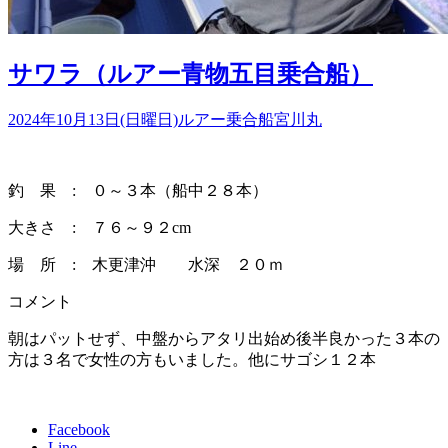
サワラ（ルアー青物五目乗合船）
2024年10月13日(日曜日)
ルアー乗合船
宮川丸
釣 果 : ０～３本（船中２８本）
大きさ : ７６～９２cm
場 所 : 木更津沖 水深 ２０ｍ
コメント
朝はパットせず、中盤からアタリ出始め後半良かった３本の
方は３名で女性の方もいました。他にサゴシ１２本
Facebook
Line