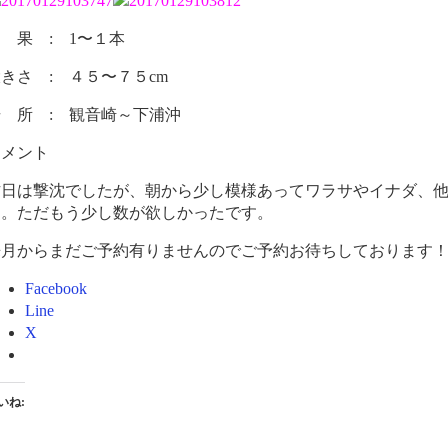
 果 : 1〜１本
きさ : ４５〜７５cm
場 所 : 観音崎～下浦沖
コメント
昨日は撃沈でしたが、朝から少し模様あってワラサやイナダ、
た。ただもう少し数が欲しかったです。
来月からまだご予約有りませんのでご予約お待ちしております
Facebook
Line
X
いね: