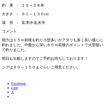
釣 果 : １０～２８本
大きさ : ６１～１３０cm
場 所 : 富津沖/走水沖
コメント
朝方は１５ｍ前後を釣り小型多いがアタリも多く良い感じに
釣れました、中盤から深い６０ｍ前後のポイントで大型狙い
で釣りました。
明日も出船しますのでご予約お待ちしております！
ジグは６０～１５０ｇぐらいご用意ください。
Facebook
Line
X