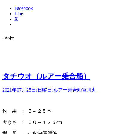
Facebook
Line
X
いいね:
タチウオ（ルアー乗合船）
2021年07月25日(日曜日)
ルアー乗合船
宮川丸
釣 果 : ５～２５本
大きさ : ６０～１２５cm
場 所 : 走水沖/富津沖