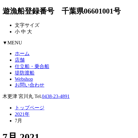
遊漁船登録番号 千葉県06601001号
文字サイズ
小
中
大
▼
MENU
ホーム
店舗
仕立船・乗合船
堤防渡船
Webshop
お問い合わせ
木更津 宮川丸 Tel.
0438-23-4891
トップページ
2021年
7月
7月 2021