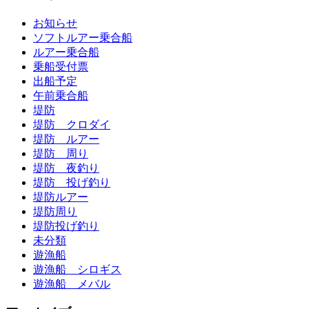
お知らせ
ソフトルアー乗合船
ルアー乗合船
乗船受付票
出船予定
午前乗合船
堤防
堤防 クロダイ
堤防 ルアー
堤防 周り
堤防 夜釣り
堤防 投げ釣り
堤防ルアー
堤防周り
堤防投げ釣り
未分類
遊漁船
遊漁船 シロギス
遊漁船 メバル