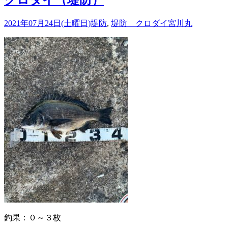
クロダイ（堤防）
2021年07月24日(土曜日)
堤防
,
堤防 クロダイ
宮川丸
釣果：０～３枚