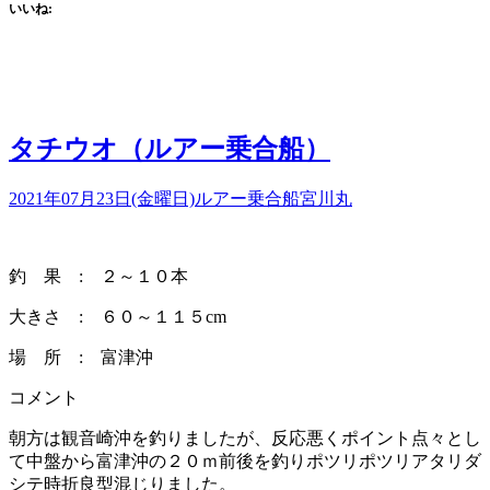
いいね:
タチウオ（ルアー乗合船）
2021年07月23日(金曜日)
ルアー乗合船
宮川丸
釣 果 : ２～１０本
大きさ : ６０～１１５cm
場 所 : 富津沖
コメント
朝方は観音崎沖を釣りましたが、反応悪くポイント点々とし
て中盤から富津沖の２０ｍ前後を釣りポツリポツリアタリダ
シテ時折良型混じりました。