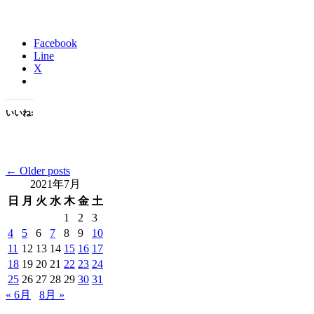
Facebook
Line
X
いいね:
Posts
←
Older posts
2021年7月
navigation
日
月
火
水
木
金
土
1
2
3
4
5
6
7
8
9
10
11
12
13
14
15
16
17
18
19
20
21
22
23
24
25
26
27
28
29
30
31
« 6月
8月 »