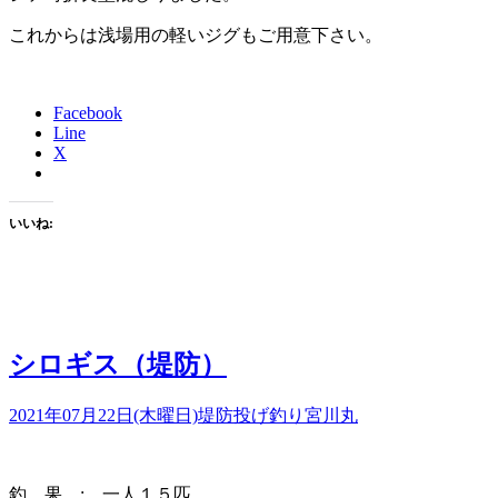
これからは浅場用の軽いジグもご用意下さい。
Facebook
Line
X
いいね:
シロギス（堤防）
2021年07月22日(木曜日)
堤防投げ釣り
宮川丸
釣 果 : 一人１５匹