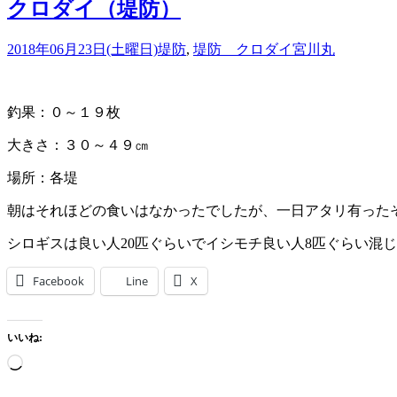
クロダイ（堤防）
2018年06月23日(土曜日)
堤防
,
堤防 クロダイ
宮川丸
釣果：０～１９枚
大きさ：３０～４９㎝
場所：各堤
朝はそれほどの食いはなかったでしたが、一日アタリ有った
シロギスは良い人20匹ぐらいでイシモチ良い人8匹ぐらい混
Facebook
Line
X
いいね:
読
み