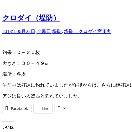
込
み
中…
クロダイ（堤防）
2018年06月22日(金曜日)
堤防
,
堤防 クロダイ
宮川丸
釣果：０～２０枚
大きさ：３０～４９㎝
場所：各堤
午前中は好調に釣れていましたが午後からは、さらに絶好調
アジは良い人25匹と釣れていました。
Facebook
Line
X
いいね: