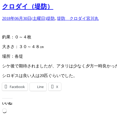
クロダイ（堤防）
2018年06月30日(土曜日)
堤防
,
堤防 クロダイ
宮川丸
釣果：０～４枚
大きさ：３０～４８㎝
場所：各堤
シケ後で期待されましたが、アタリは少なく夕方一時良かっ
シロギスは良い人は20匹ぐらいでした。
Facebook
Line
X
いいね:
読
み