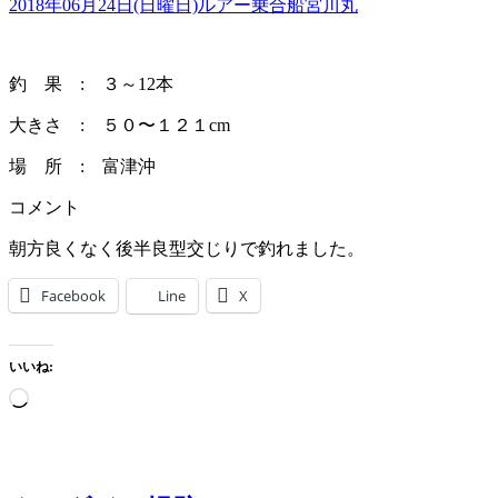
2018年06月24日(日曜日)
ルアー乗合船
宮川丸
釣 果 : ３～12本
大きさ : ５０〜１２１cm
場 所 : 富津沖
コメント
朝方良くなく後半良型交じりで釣れました。
Facebook
Line
X
いいね:
読
み
込
み
中…