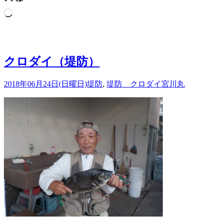
読
み
込
み
中…
クロダイ（堤防）
2018年06月24日(日曜日)
堤防
,
堤防 クロダイ
宮川丸