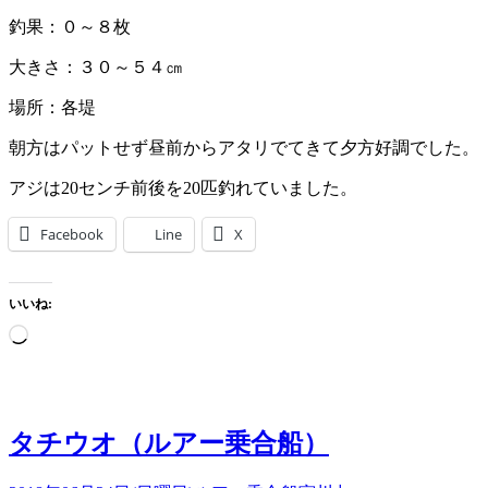
釣果：０～８枚
大きさ：３０～５４㎝
場所：各堤
朝方はパットせず昼前からアタリでてきて夕方好調でした。
アジは20センチ前後を20匹釣れていました。
Facebook
Line
X
いいね:
読
み
込
み
中…
タチウオ（ルアー乗合船）