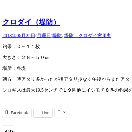
込
み
中…
クロダイ（堤防）
2018年06月25日(月曜日)
堤防
,
堤防 クロダイ
宮川丸
釣果：０～１１枚
大きさ：２８～５０㎝
場所：各堤
朝方一時アタリ多かったが後アタリ少なく午後からまたアタ
シロギスは最大19.5センチで１９匹他にイシモチ８匹の釣果
Facebook
Line
X
いいね: