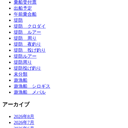
乗船受付票
出船予定
午前乗合船
堤防
堤防 クロダイ
堤防 ルアー
堤防 周り
堤防 夜釣り
堤防 投げ釣り
堤防ルアー
堤防周り
堤防投げ釣り
未分類
遊漁船
遊漁船 シロギス
遊漁船 メバル
アーカイブ
2026年8月
2026年7月