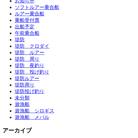
お知らせ
ソフトルアー乗合船
ルアー乗合船
乗船受付票
出船予定
午前乗合船
堤防
堤防 クロダイ
堤防 ルアー
堤防 周り
堤防 夜釣り
堤防 投げ釣り
堤防ルアー
堤防周り
堤防投げ釣り
未分類
遊漁船
遊漁船 シロギス
遊漁船 メバル
アーカイブ