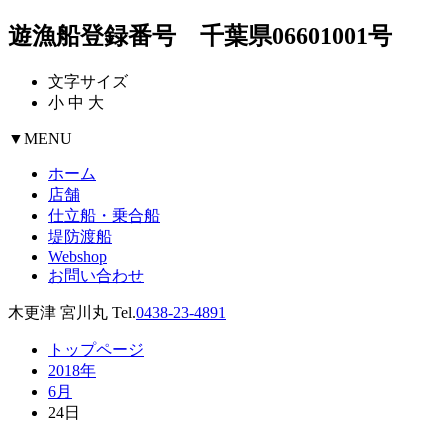
遊漁船登録番号 千葉県06601001号
文字サイズ
小
中
大
▼
MENU
ホーム
店舗
仕立船・乗合船
堤防渡船
Webshop
お問い合わせ
木更津 宮川丸 Tel.
0438-23-4891
トップページ
2018年
6月
24日