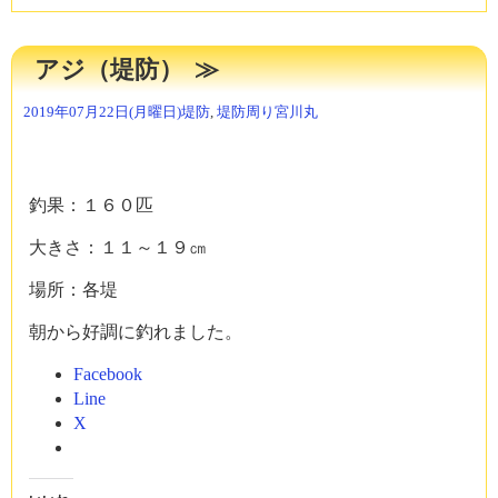
み
中…
アジ（堤防）
2019年07月22日(月曜日)
堤防
,
堤防周り
宮川丸
釣果：１６０匹
大きさ：１１～１９㎝
場所：各堤
朝から好調に釣れました。
Facebook
Line
X