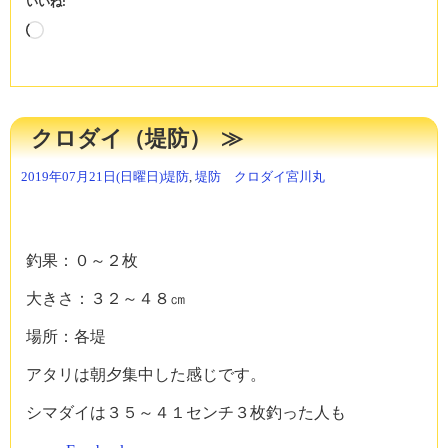
いいね:
読
み
込
み
中…
クロダイ（堤防）
2019年07月21日(日曜日)
堤防
,
堤防 クロダイ
宮川丸
釣果：０～２枚
大きさ：３２～４８㎝
場所：各堤
アタリは朝夕集中した感じです。
シマダイは３５～４１センチ３枚釣った人も