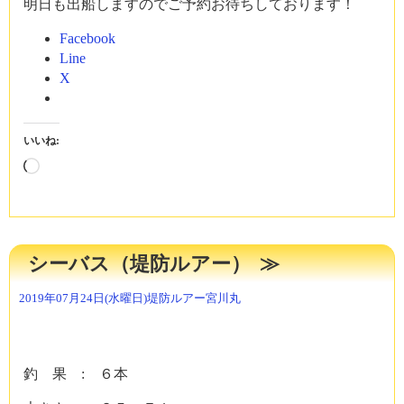
明日も出船しますのでご予約お待ちしております！
Facebook
Line
X
いいね:
読
み
込
み
中…
シーバス（堤防ルアー）
2019年07月24日(水曜日)
堤防ルアー
宮川丸
釣 果 : ６本