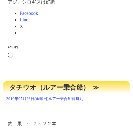
アジ、シロギスは好調
Facebook
Line
X
いいね:
読
み
込
み
中…
タチウオ（ルアー乗合船）
2019年07月26日(金曜日)
ルアー乗合船
宮川丸
釣 果 : ７～２２本