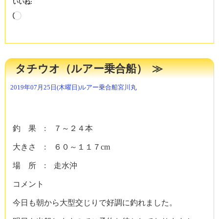
いいね:
読
み
込
み
中…
タチウオ（ルアー乗合船）
2019年07月25日(木曜日)
ルアー乗合船
宮川丸
釣 果 : ７～２４本
大きさ : ６０～１１７cm
場 所 : 走水沖
コメント
今日も朝から大型交じりで好調に釣れました。