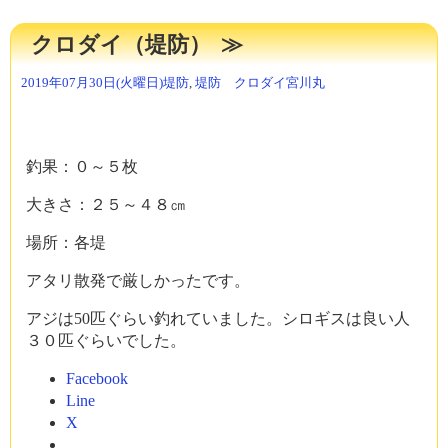
み
中…
クロダイ（堤防）
2019年07月30日(火曜日)
堤防
,
堤防 クロダイ
宮川丸
釣果：０～５枚
大きさ：２５～４８㎝
場所：各堤
アタリ散発で厳しかったです。
アジは50匹ぐらい釣れていました。シロギスは良い人
３０匹ぐらいでした。
Facebook
Line
X