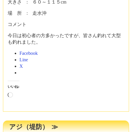
大きさ : ６０～１１５cm
場 所 : 走水沖
コメント
今日は初心者の方多かったですが、皆さん釣れて大型
も釣れました。
Facebook
Line
X
いいね:
読
み
込
み
中…
アジ（堤防）