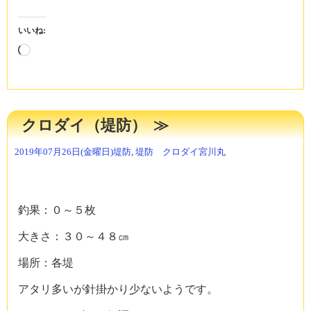
いいね:
読
み
込
み
中…
クロダイ（堤防）
2019年07月26日(金曜日)
堤防
,
堤防 クロダイ
宮川丸
釣果：０～５枚
大きさ：３０～４８㎝
場所：各堤
アタリ多いが針掛かり少ないようです。