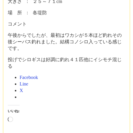
大きさ : ２５～７１cm
場 所 : 各堤防
コメント
午後からでしたが、最初はワカシが５本ほど釣れその
後シーバス釣れました。結構コノシロ入っている感じ
です。
投げでシロギスは好調に釣れ４１匹他にイシモチ混じ
る
Facebook
Line
X
いいね:
読
み
込