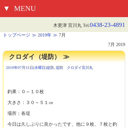
▼
MENU
0438-23-4891
木更津 宮川丸 Tel.
トップページ
2019年
7月
7月 2019
クロダイ（堤防）
2019年07月31日(水曜日)
堤防
,
堤防 クロダイ
宮川丸
釣果：０～１０枚
大きさ：３０～５１㎝
場所：各堤
今日は久しぶりに良かったです、他に９枚、７枚と釣