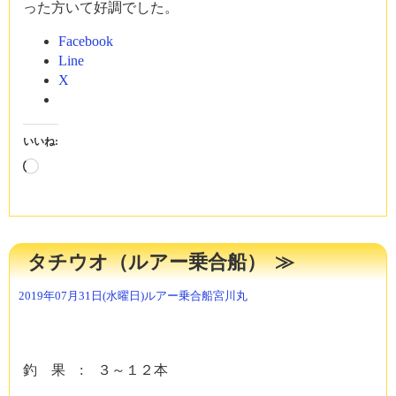
った方いて好調でした。
Facebook
Line
X
いいね:
読
み
込
み
中…
タチウオ（ルアー乗合船）
2019年07月31日(水曜日)
ルアー乗合船
宮川丸
釣 果 : ３～１２本