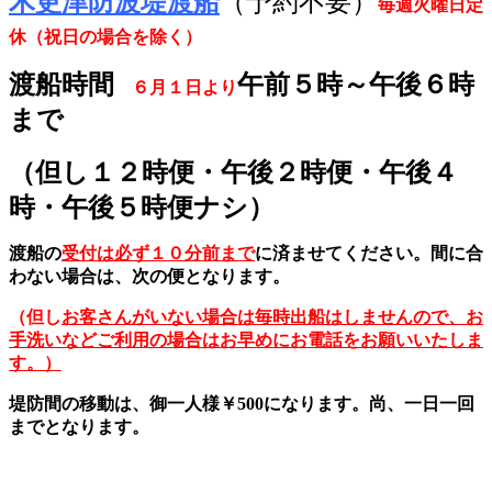
木更津防波堤渡船
（予約不要）
毎週火曜日定
休（祝日の場合を除く）
渡
船時間
午前５時～午後６時
６月１日より
まで
（但し１２時便・午後２時便・午後４
時・午後５時便ナシ）
渡船の
受付は
必ず１０分前ま
で
に済ませてください。
間に合
わない場合は、次の便となります。
（但し
お客さんがいない場合は毎時出船はしませんので、お
手洗いなどご利用の場合はお早めにお電話をお願いいたしま
す。）
堤防間の移動は、御一人様￥500になります。
尚、一日一回
までとなります。