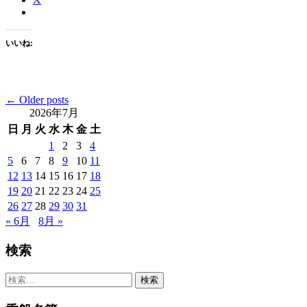
いいね:
Posts
←
Older posts
2026年7月
navigation
日
月
火
水
木
金
土
1
2
3
4
5
6
7
8
9
10
11
12
13
14
15
16
17
18
19
20
21
22
23
24
25
26
27
28
29
30
31
« 6月
8月 »
検索
検
索: