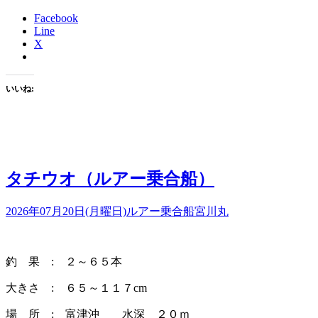
Facebook
Line
X
いいね:
タチウオ（ルアー乗合船）
2026年07月20日(月曜日)
ルアー乗合船
宮川丸
釣 果 : ２～６５本
大きさ : ６５～１１７cm
場 所 : 富津沖 水深 ２０ｍ