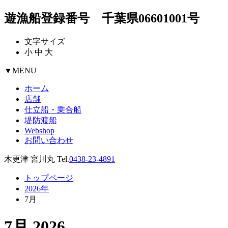
遊漁船登録番号 千葉県06601001号
文字サイズ
小
中
大
▼
MENU
ホーム
店舗
仕立船・乗合船
堤防渡船
Webshop
お問い合わせ
木更津 宮川丸 Tel.
0438-23-4891
トップページ
2026年
7月
7月 2026