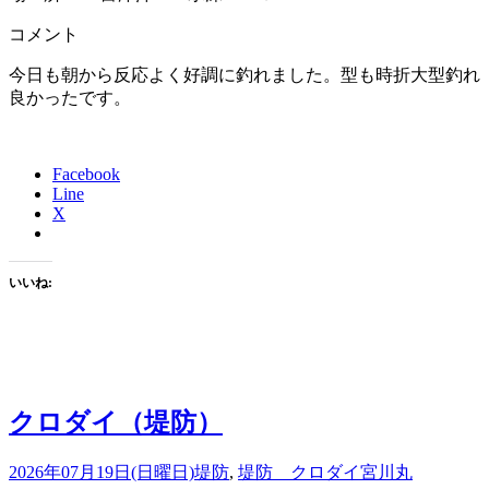
コメント
今日も朝から反応よく好調に釣れました。型も時折大型釣れ
良かったです。
Facebook
Line
X
いいね:
クロダイ（堤防）
2026年07月19日(日曜日)
堤防
,
堤防 クロダイ
宮川丸