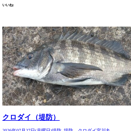
いいね:
クロダイ（堤防）
2026年07月27日(月曜日)
堤防
,
堤防 クロダイ
宮川丸