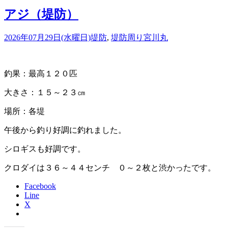
アジ（堤防）
2026年07月29日(水曜日)
堤防
,
堤防周り
宮川丸
釣果：最高１２０匹
大きさ：１５～２３㎝
場所：各堤
午後から釣り好調に釣れました。
シロギスも好調です。
クロダイは３６～４４センチ ０～２枚と渋かったです。
Facebook
Line
X