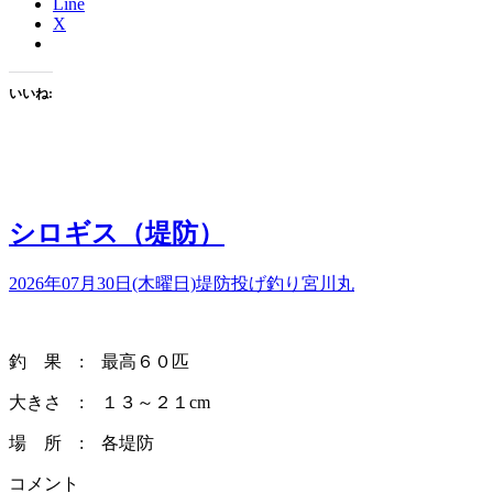
Line
X
いいね:
シロギス（堤防）
2026年07月30日(木曜日)
堤防投げ釣り
宮川丸
釣 果 : 最高６０匹
大きさ : １３～２１cm
場 所 : 各堤防
コメント