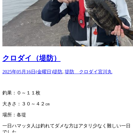
クロダイ（堤防）
2025年05月16日(金曜日)
堤防
,
堤防 クロダイ
宮川丸
釣果：０～１１枚
大きさ：３０～４２㎝
場所：各堤
一日ハマッタ人は釣れてダメな方はアタリ少なく難しい一日
でした。