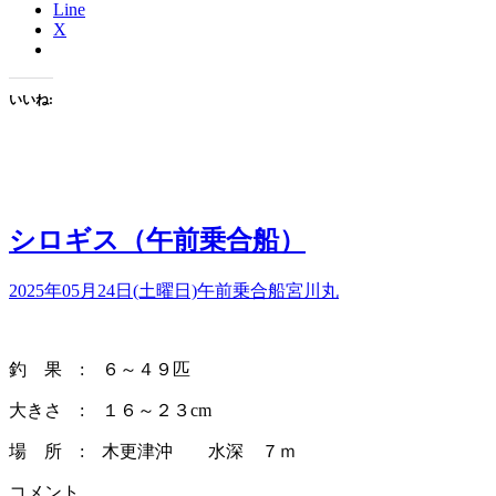
Line
X
いいね:
シロギス（午前乗合船）
2025年05月24日(土曜日)
午前乗合船
宮川丸
釣 果 : ６～４９匹
大きさ : １６～２３cm
場 所 : 木更津沖 水深 ７ｍ
コメント