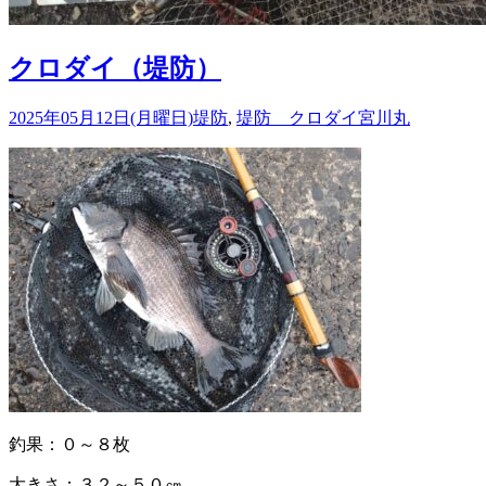
クロダイ（堤防）
2025年05月12日(月曜日)
堤防
,
堤防 クロダイ
宮川丸
釣果：０～８枚
大きさ：３２～５０㎝