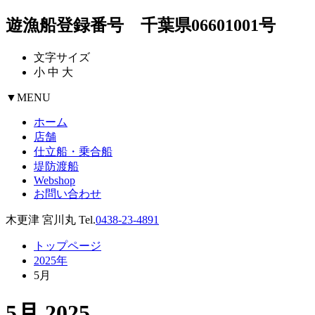
遊漁船登録番号 千葉県06601001号
文字サイズ
小
中
大
▼
MENU
ホーム
店舗
仕立船・乗合船
堤防渡船
Webshop
お問い合わせ
木更津 宮川丸 Tel.
0438-23-4891
トップページ
2025年
5月
5月 2025