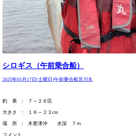
シロギス（午前乗合船）
2025年05月17日(土曜日)
午前乗合船
宮川丸
釣 果 : ７～２６匹
大きさ : １６～２２cm
場 所 : 木更津沖 水深 ７ｍ
コメント