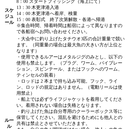
8：00 スタートフィッシング（海上にて）
13：30 木更津港入港
スケ
14：00 木更津港へ着岸、検量
ジュ
15：00 表彰式 終了次第解散・各港へ帰港
ール
※集合時間、帰着時間は船宿によって異なりますの
で各船宿へお問い合わせください。
・大会中に釣り上げたタチウオ3匹の合計重量で競い
ます。（同重量の場合は最大魚の大きい方が上位と
なります）
・使用できるルアーはメタルジグのみとし、以下の
使用も禁止します。（プラグ、ワーム、バイブレー
ション、スピンテール、またはフックへのワーム、
ティンセルの装着）
・ロッドは 2 本まで持ち込み可能。フック、ライ
ン、ロッドの規定はありません。（電動リールは使
用禁止）
・船上では必ずライフジャケットを着用してくださ
い。着用されない場合は失格となります。
・釣り上げた魚は自分専用のクーラーボックス等に
保管してください。混乱を避けるためにも他人との
ルー
共有は禁止とさせていただきます。
ル