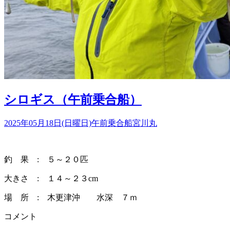
シロギス（午前乗合船）
2025年05月18日(日曜日)
午前乗合船
宮川丸
釣 果 : ５～２０匹
大きさ : １４～２３cm
場 所 : 木更津沖 水深 ７ｍ
コメント