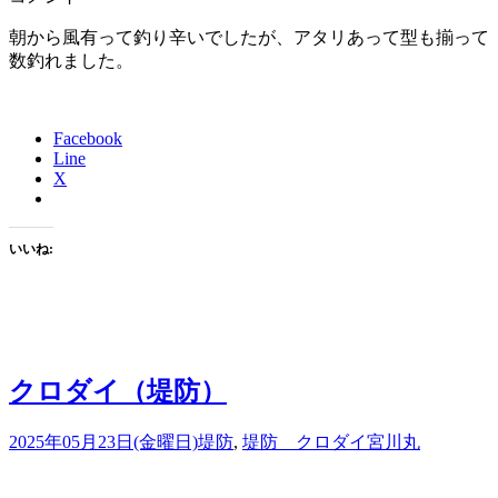
朝から風有って釣り辛いでしたが、アタリあって型も揃って
数釣れました。
Facebook
Line
X
いいね:
クロダイ（堤防）
2025年05月23日(金曜日)
堤防
,
堤防 クロダイ
宮川丸