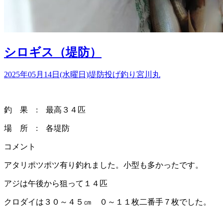
シロギス（堤防）
2025年05月14日(水曜日)
堤防投げ釣り
宮川丸
釣 果 : 最高３４匹
場 所 : 各堤防
コメント
アタリポツポツ有り釣れました。小型も多かったです。
アジは午後から狙って１４匹
クロダイは３０～４５㎝ ０～１１枚二番手７枚でした。