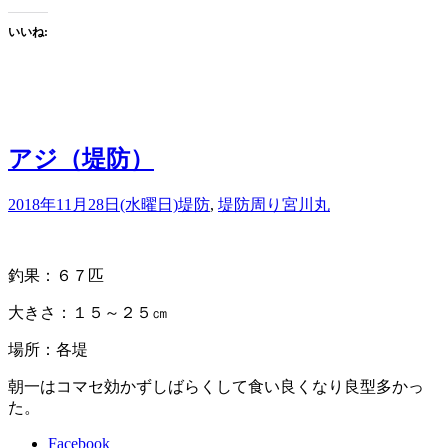
いいね:
アジ（堤防）
2018年11月28日(水曜日)
堤防
,
堤防周り
宮川丸
釣果：６７匹
大きさ：１５～２５㎝
場所：各堤
朝一はコマセ効かずしばらくして食い良くなり良型多かっ
た。
Facebook