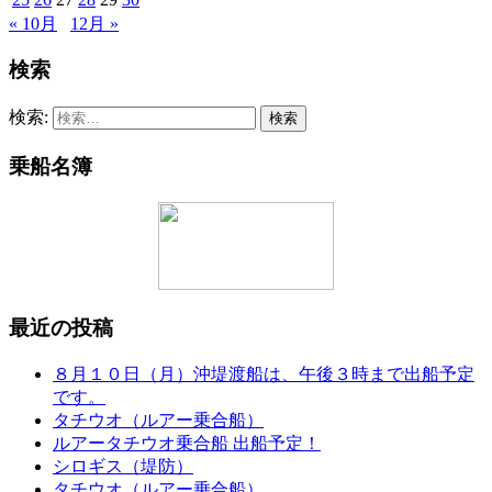
« 10月
12月 »
検索
検索:
乗船名簿
最近の投稿
８月１０日（月）沖堤渡船は、午後３時まで出船予定
です。
タチウオ（ルアー乗合船）
ルアータチウオ乗合船 出船予定！
シロギス（堤防）
タチウオ（ルアー乗合船）