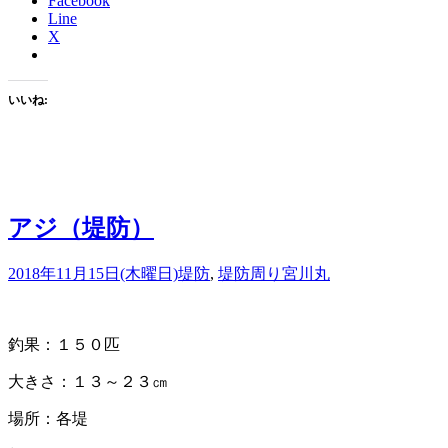
Facebook
Line
X
いいね:
アジ（堤防）
2018年11月15日(木曜日)
堤防
,
堤防周り
宮川丸
釣果：１５０匹
大きさ：１３～２３㎝
場所：各堤