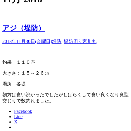
アジ（堤防）
2018年11月30日(金曜日)
堤防
,
堤防周り
宮川丸
釣果：１１０匹
大きさ：１５～２６㎝
場所：各堤
朝方は食い渋かったでしたがしばらくして食い良くなり良型
交じりで数釣れました。
Facebook
Line
X