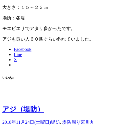
大きさ：１５～２３㎝
場所：各堤
モエビエサでアタリ多かったです。
アジも良い人６０匹ぐらい釣れていました。
Facebook
Line
X
いいね:
アジ（堤防）
2018年11月24日(土曜日)
堤防
,
堤防周り
宮川丸