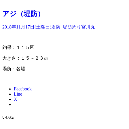
アジ（堤防）
2018年11月17日(土曜日)
堤防
,
堤防周り
宮川丸
釣果：１１５匹
大きさ：１５～２３㎝
場所：各堤
Facebook
Line
X
いいね: