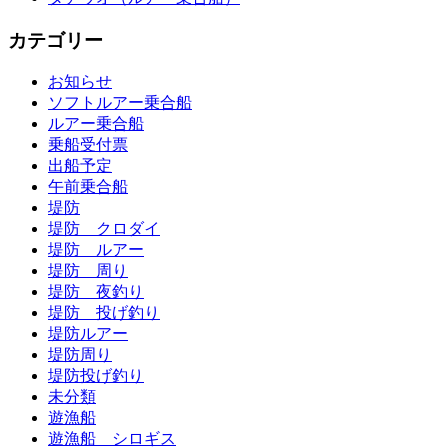
カテゴリー
お知らせ
ソフトルアー乗合船
ルアー乗合船
乗船受付票
出船予定
午前乗合船
堤防
堤防 クロダイ
堤防 ルアー
堤防 周り
堤防 夜釣り
堤防 投げ釣り
堤防ルアー
堤防周り
堤防投げ釣り
未分類
遊漁船
遊漁船 シロギス