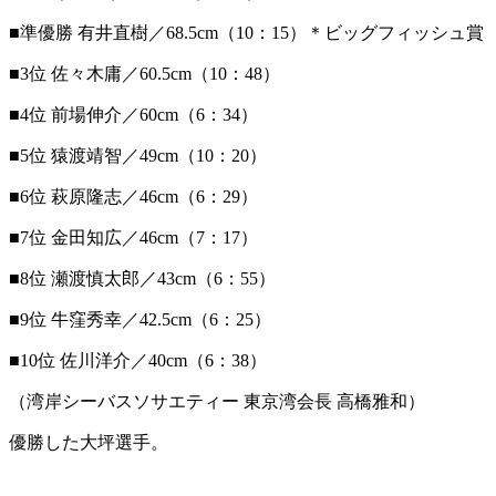
■準優勝 有井直樹／68.5cm（10：15）＊ビッグフィッシュ賞
■3位 佐々木庸／60.5cm（10：48）
■4位 前場伸介／60cm（6：34）
■5位 猿渡靖智／49cm（10：20）
■6位 萩原隆志／46cm（6：29）
■7位 金田知広／46cm（7：17）
■8位 瀬渡慎太郎／43cm（6：55）
■9位 牛窪秀幸／42.5cm（6：25）
■10位 佐川洋介／40cm（6：38）
（湾岸シーバスソサエティー 東京湾会長 高橋雅和）
優勝した大坪選手。