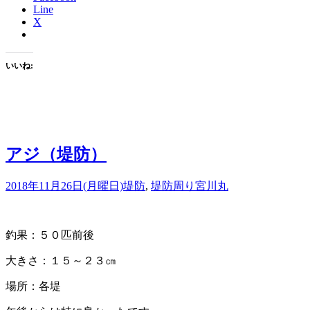
Line
X
いいね:
アジ（堤防）
2018年11月26日(月曜日)
堤防
,
堤防周り
宮川丸
釣果：５０匹前後
大きさ：１５～２３㎝
場所：各堤