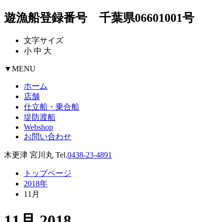
遊漁船登録番号 千葉県06601001号
文字サイズ
小
中
大
▼
MENU
ホーム
店舗
仕立船・乗合船
堤防渡船
Webshop
お問い合わせ
木更津 宮川丸 Tel.
0438-23-4891
トップページ
2018年
11月
11月 2018