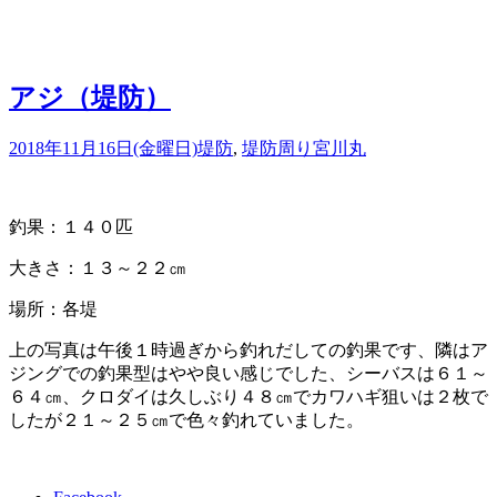
アジ（堤防）
2018年11月16日(金曜日)
堤防
,
堤防周り
宮川丸
釣果：１４０匹
大きさ：１３～２２㎝
場所：各堤
上の写真は午後１時過ぎから釣れだしての釣果です、隣はア
ジングでの釣果型はやや良い感じでした、シーバスは６１～
６４㎝、クロダイは久しぶり４８㎝でカワハギ狙いは２枚で
したが２１～２５㎝で色々釣れていました。