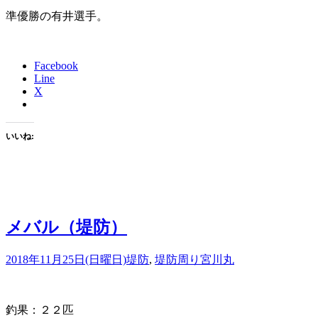
準優勝の有井選手。
Facebook
Line
X
いいね:
メバル（堤防）
2018年11月25日(日曜日)
堤防
,
堤防周り
宮川丸
釣果：２２匹