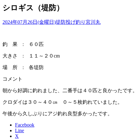
シロギス（堤防）
2024年07月26日(金曜日)
堤防投げ釣り
宮川丸
釣 果 : ６０匹
大きさ : １１～２０cm
場 所 : 各堤防
コメント
朝から好調に釣れました、二番手は４０匹と良かったです。
クロダイは３０～４０㎝ ０～５枚釣れていました。
午後から久しぶりにアジ釣れ良型多かったです。
Facebook
Line
X