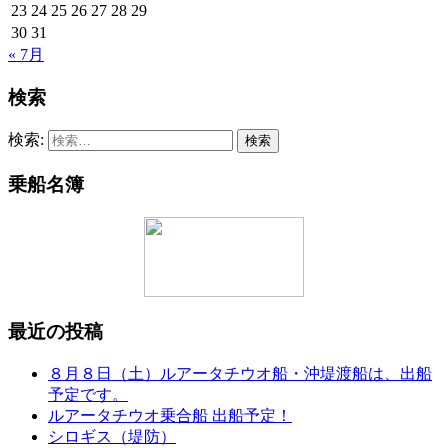
23
24
25
26
27
28
29
30
31
« 7月
検索
検索:
乗船名簿
最近の投稿
８月８日（土）ルアータチウオ船・沖堤渡船は、出船
予定です。
ルアータチウオ乗合船 出船予定！
シロギス（堤防）