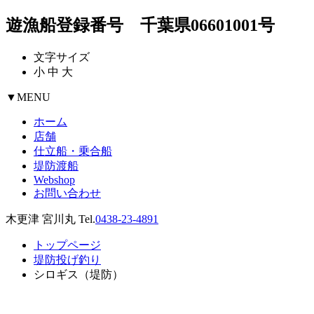
遊漁船登録番号 千葉県06601001号
文字サイズ
小
中
大
▼
MENU
ホーム
店舗
仕立船・乗合船
堤防渡船
Webshop
お問い合わせ
木更津 宮川丸 Tel.
0438-23-4891
トップページ
堤防投げ釣り
シロギス（堤防）