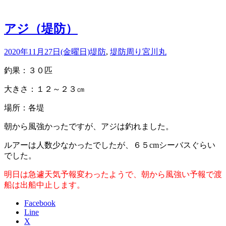
アジ（堤防）
2020年11月27日(金曜日)
堤防
,
堤防周り
宮川丸
釣果：３０匹
大きさ：１２～２３㎝
場所：各堤
朝から風強かったですが、アジは釣れました。
ルアーは人数少なかったでしたが、６５cmシーバスぐらい
でした。
明日は急遽天気予報変わったようで、朝から風強い予報で渡
船は出船中止します。
Facebook
Line
X