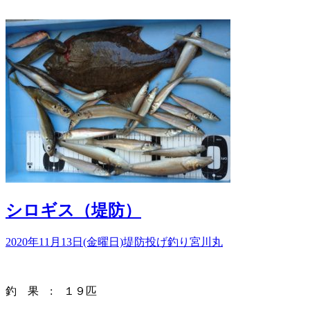
シロギス（堤防）
2020年11月13日(金曜日)
堤防投げ釣り
宮川丸
釣 果 : １９匹