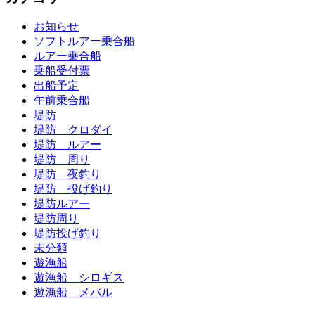
お知らせ
ソフトルアー乗合船
ルアー乗合船
乗船受付票
出船予定
午前乗合船
堤防
堤防 クロダイ
堤防 ルアー
堤防 周り
堤防 夜釣り
堤防 投げ釣り
堤防ルアー
堤防周り
堤防投げ釣り
未分類
遊漁船
遊漁船 シロギス
遊漁船 メバル