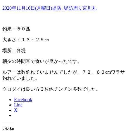
2020年11月16日(月曜日)
堤防
,
堤防周り
宮川丸
釣果：５０匹
大きさ：１３～２５㎝
場所：各堤
朝夕の時間帯で食いが良かったです。
ルアーは数釣れていませんでしたが、７２、６３cmワラサ
釣れていました。
クロダイは良い方３枚他チンチン多数でした。
Facebook
Line
X
いいね: