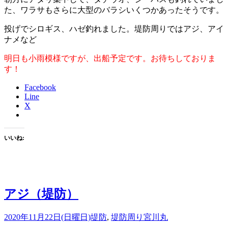
た、ワラサもさらに大型のバラシいくつかあったそうです。
投げでシロギス、ハゼ釣れました。堤防周りではアジ、アイ
ナメなど
明日も小雨模様ですが、出船予定です。お待ちしておりま
す！
Facebook
Line
X
いいね:
アジ（堤防）
2020年11月22日(日曜日)
堤防
,
堤防周り
宮川丸