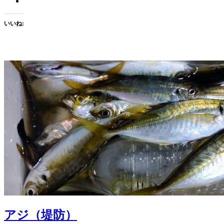
いいね:
アジ（堤防）