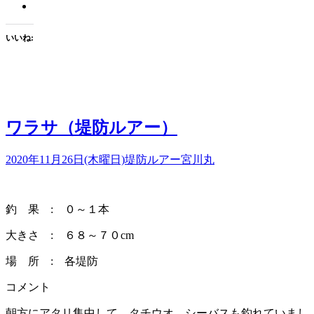
いいね:
ワラサ（堤防ルアー）
2020年11月26日(木曜日)
堤防ルアー
宮川丸
釣 果 : ０～１本
大きさ : ６８～７０cm
場 所 : 各堤防
コメント
朝方にアタリ集中して、タチウオ、シーバスも釣れていまし