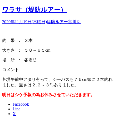
ワラサ（堤防ルアー）
2020年11月19日(木曜日)
堤防ルアー
宮川丸
釣 果 : ３本
大きさ : ５８～６５cm
場 所 : 各堤防
コメント
各堤午前中アタリ有って、シーバスも７５cm頭に２本釣れ
ました。重さは２.２～３㌔ありました。
明日はシケ予報の為お休みさせていただきます。
Facebook
Line
X