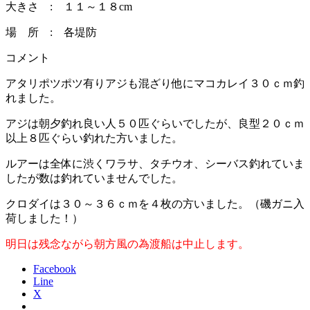
大きさ : １１～１８cm
場 所 : 各堤防
コメント
アタリポツポツ有りアジも混ざり他にマコカレイ３０ｃｍ釣
れました。
アジは朝夕釣れ良い人５０匹ぐらいでしたが、良型２０ｃｍ
以上８匹ぐらい釣れた方いました。
ルアーは全体に渋くワラサ、タチウオ、シーバス釣れていま
したが数は釣れていませんでした。
クロダイは３０～３６ｃｍを４枚の方いました。（磯ガニ入
荷しました！）
明日は残念ながら朝方風の為渡船は中止します。
Facebook
Line
X