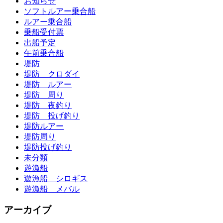
お知らせ
ソフトルアー乗合船
ルアー乗合船
乗船受付票
出船予定
午前乗合船
堤防
堤防 クロダイ
堤防 ルアー
堤防 周り
堤防 夜釣り
堤防 投げ釣り
堤防ルアー
堤防周り
堤防投げ釣り
未分類
遊漁船
遊漁船 シロギス
遊漁船 メバル
アーカイブ