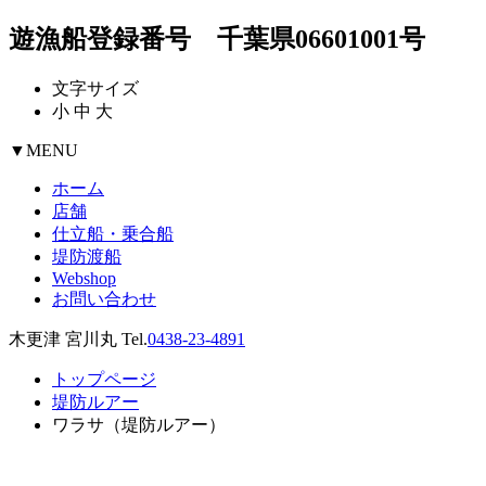
遊漁船登録番号 千葉県06601001号
文字サイズ
小
中
大
▼
MENU
ホーム
店舗
仕立船・乗合船
堤防渡船
Webshop
お問い合わせ
木更津 宮川丸 Tel.
0438-23-4891
トップページ
堤防ルアー
ワラサ（堤防ルアー）