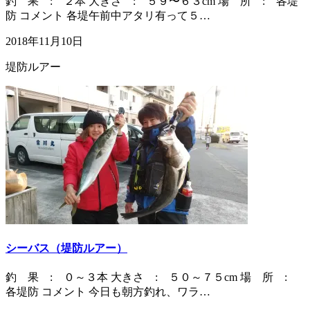
釣 果 : ２本 大きさ : ５９〜６３cm 場 所 : 各堤
防 コメント 各堤午前中アタリ有って５…
2018年11月10日
堤防ルアー
シーバス（堤防ルアー）
釣 果 : ０～３本 大きさ : ５０～７５cm 場 所 :
各堤防 コメント 今日も朝方釣れ、ワラ…