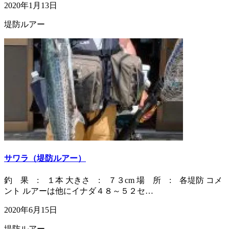
2020年1月13日
堤防ルアー
サワラ（堤防ルアー）
釣 果 : １本 大きさ : ７３cm 場 所 : 各堤防 コメ
ント ルアーは他にイナダ４８～５２セ…
2020年6月15日
堤防ルアー