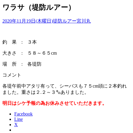
ワラサ（堤防ルアー）
2020年11月19日(木曜日)
堤防ルアー
宮川丸
釣 果 : ３本
大きさ : ５８～６５cm
場 所 : 各堤防
コメント
各堤午前中アタリ有って、シーバスも７５cm頭に２本釣れ
ました。重さは２.２～３㌔ありました。
明日はシケ予報の為お休みさせていただきます。
Facebook
Line
X