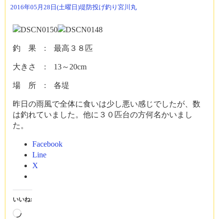
2016年05月28日(土曜日)
堤防投げ釣り
宮川丸
釣 果 : 最高３８匹
大きさ : 13～20cm
場 所 : 各堤
昨日の雨風で全体に食いは少し悪い感じでしたが、数
は釣れていました。他に３０匹台の方何名かいまし
た。
Facebook
Line
X
いいね:
読