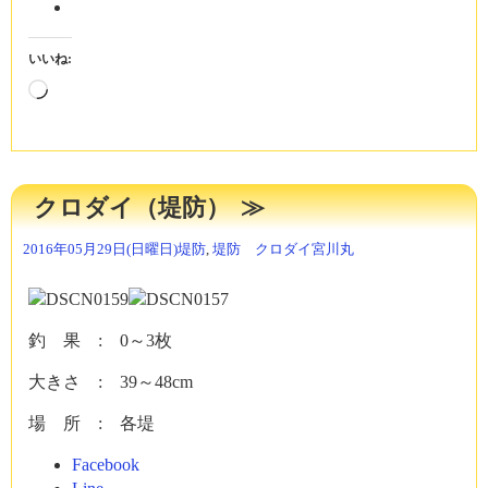
いいね:
読
み
込
み
中…
クロダイ（堤防）
2016年05月29日(日曜日)
堤防
,
堤防 クロダイ
宮川丸
釣 果 : 0～3枚
大きさ : 39～48cm
場 所 : 各堤
Facebook