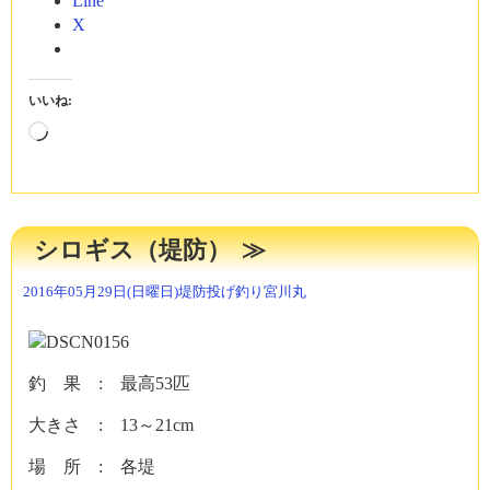
Line
X
いいね:
読
み
込
み
中…
シロギス（堤防）
2016年05月29日(日曜日)
堤防投げ釣り
宮川丸
釣 果 : 最高53匹
大きさ : 13～21cm
場 所 : 各堤