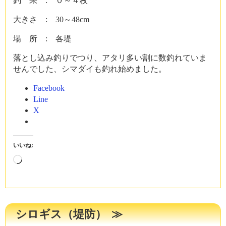
釣 果 : ０～４枚
大きさ : 30～48cm
場 所 : 各堤
落とし込み釣りでつり、アタリ多い割に数釣れていま
せんでした、シマダイも釣れ始めました。
Facebook
Line
X
いいね:
読
み
込
み
中…
シロギス（堤防）