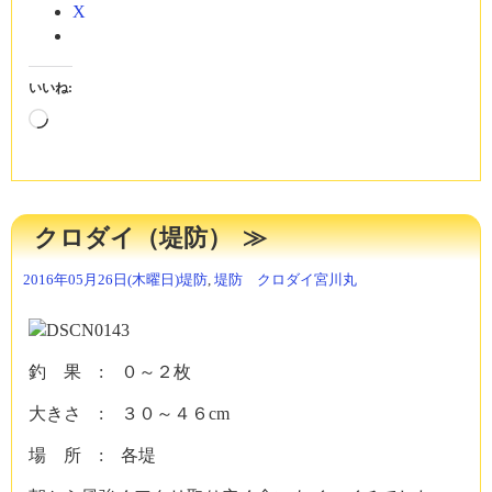
X
いいね:
読
み
込
み
中…
クロダイ（堤防）
2016年05月26日(木曜日)
堤防
,
堤防 クロダイ
宮川丸
釣 果 : ０～２枚
大きさ : ３０～４６cm
場 所 : 各堤