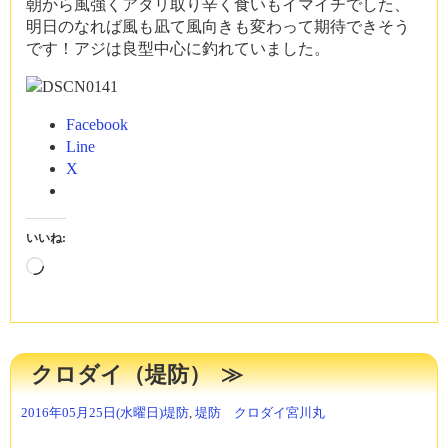
朝から風強くアタリ取り辛く食いもイマイチでした、
明日のなれば風も凪て風向きも変わって期待できそう
です！アジは良型中心に釣れていました。
Facebook
Line
X
いいね:
読
み
込
み
中…
クロダイ（堤防）
2016年05月25日(水曜日)
堤防
,
堤防 クロダイ
宮川丸