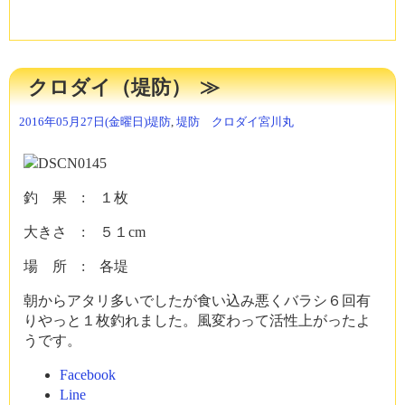
み
込
み
中…
クロダイ（堤防）
2016年05月27日(金曜日)
堤防
,
堤防 クロダイ
宮川丸
釣 果 : １枚
大きさ : ５１cm
場 所 : 各堤
朝からアタリ多いでしたが食い込み悪くバラシ６回有
りやっと１枚釣れました。風変わって活性上がったよ
うです。
Facebook
Line