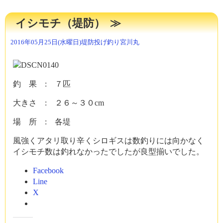
み
中…
イシモチ（堤防）
2016年05月25日(水曜日)
堤防投げ釣り
宮川丸
釣 果 : ７匹
大きさ : ２６～３０cm
場 所 : 各堤
風強くアタリ取り辛くシロギスは数釣りには向かなく
イシモチ数は釣れなかったでしたが良型揃いでした。
Facebook
Line
X