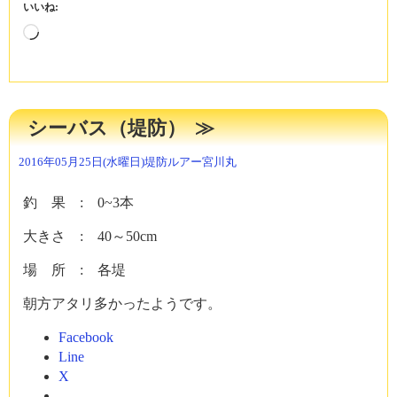
いいね:
読
み
込
み
中…
シーバス（堤防）
2016年05月25日(水曜日)
堤防ルアー
宮川丸
釣 果 : 0~3本
大きさ : 40～50cm
場 所 : 各堤
朝方アタリ多かったようです。
Facebook
Line
X