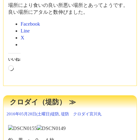
場所により食いの良い所悪い場所とあってようです。
良い場所にアタルと数伸びました。
Facebook
Line
X
いいね:
読
み
込
み
中…
クロダイ（堤防）
2016年05月28日(土曜日)
堤防
,
堤防 クロダイ
宮川丸