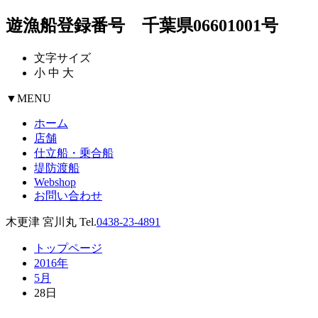
遊漁船登録番号 千葉県06601001号
文字サイズ
小
中
大
▼
MENU
ホーム
店舗
仕立船・乗合船
堤防渡船
Webshop
お問い合わせ
木更津 宮川丸 Tel.
0438-23-4891
トップページ
2016年
5月
28日