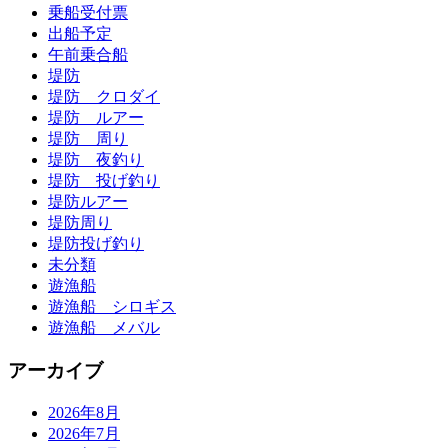
乗船受付票
出船予定
午前乗合船
堤防
堤防 クロダイ
堤防 ルアー
堤防 周り
堤防 夜釣り
堤防 投げ釣り
堤防ルアー
堤防周り
堤防投げ釣り
未分類
遊漁船
遊漁船 シロギス
遊漁船 メバル
アーカイブ
2026年8月
2026年7月