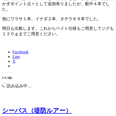
かずポイント点々として追加有りましたが、船中４本でし
た。
他にワラサ１本、イナダ２本、タチウオ９本でした。
明日も出船します。これからベイト仕様もご用意してジグも
１２０ｇまでご用意ください。
Facebook
Line
X
いいね:
読み込み中…
シーバス（堤防ルアー）