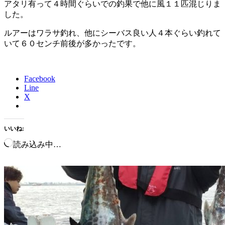
アタリ有って４時間ぐらいでの釣果で他に風１１匹混じりま
した。
ルアーはワラサ釣れ、他にシーバス良い人４本ぐらい釣れて
いて６０センチ前後が多かったです。
Facebook
Line
X
いいね:
読み込み中…