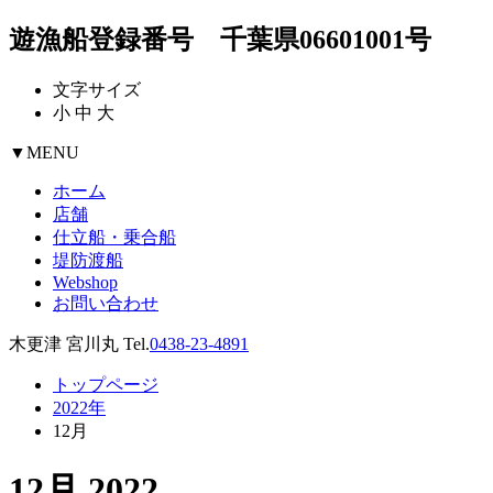
遊漁船登録番号 千葉県06601001号
文字サイズ
小
中
大
▼
MENU
ホーム
店舗
仕立船・乗合船
堤防渡船
Webshop
お問い合わせ
木更津 宮川丸 Tel.
0438-23-4891
トップページ
2022年
12月
12月 2022