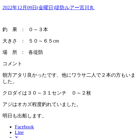
2022年12月09日(金曜日)
堤防ルアー
宮川丸
釣 果 : ０～３本
大きさ : ５０～６５cm
場 所 : 各堤防
コメント
朝方アタリ良かったです、他にワラサ二人で２本の方もいま
した。
クロダイは３０～３１センチ ０～２枚
アジはオカズ程度釣れていました。
明日も出船します。
Facebook
Line
X