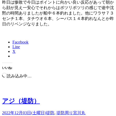
昨日は惨敗で今日はポイントに向かい良い反応があって朝か
ら顔が見え一安心でそれからはポツリポツリの感じで途中沈
黙の時間ありましたが船中６本釣れました。他にワラサ７３
センチ１本、タチウオ６本、シーバス１４本釣れなんとか昨
日のリベンジなりました。
Facebook
Line
X
いいね:
読み込み中…
アジ（堤防）
2022年12月03日(土曜日)
堤防
,
堤防周り
宮川丸