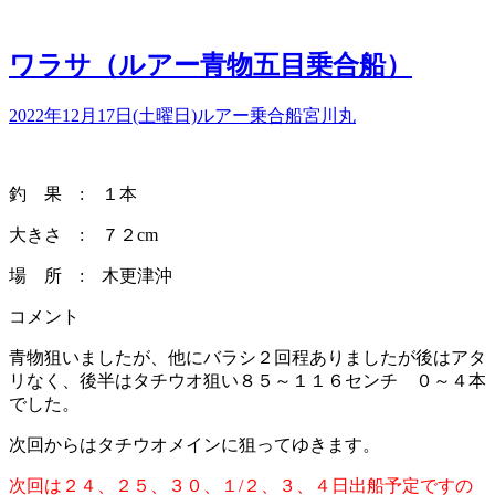
ワラサ（ルアー青物五目乗合船）
2022年12月17日(土曜日)
ルアー乗合船
宮川丸
釣 果 : １本
大きさ : ７２cm
場 所 : 木更津沖
コメント
青物狙いましたが、他にバラシ２回程ありましたが後はアタ
リなく、後半はタチウオ狙い８５～１１６センチ ０～４本
でした。
次回からはタチウオメインに狙ってゆきます。
次回は２４、２５、３０、１/２、３、４日出船予定ですの