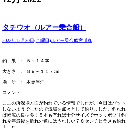
タチウオ（ルアー乗合船）
2022年12月30日(金曜日)
ルアー乗合船
宮川丸
釣 果 : ５～１４本
大きさ : ８９～１１７cm
場 所 : 木更津沖
コメント
ここの所深場方面が釣れている情報でしたが、今日はパット
しないようでしたので浅場を点々として釣りました、釣れれ
ば幅広の良型多く５本も有れば十分サイズでポツリポツリ釣
れ今年最後を飾れ外道にはうれしい７８センチヒラメも釣れ
ました。