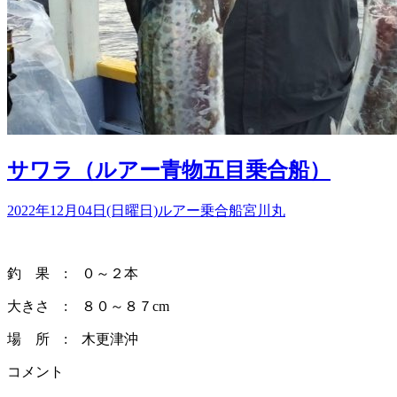
サワラ（ルアー青物五目乗合船）
2022年12月04日(日曜日)
ルアー乗合船
宮川丸
釣 果 : ０～２本
大きさ : ８０～８７cm
場 所 : 木更津沖
コメント