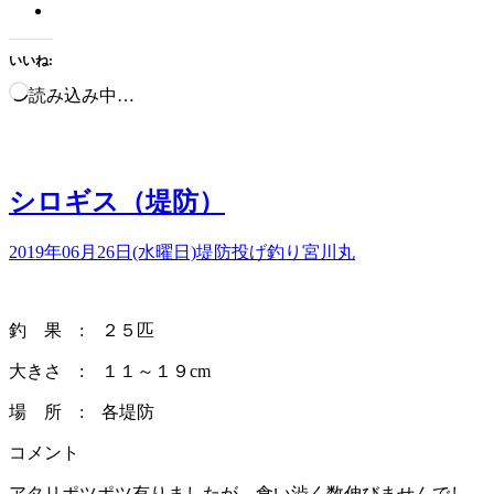
いいね:
読み込み中…
シロギス（堤防）
2019年06月26日(水曜日)
堤防投げ釣り
宮川丸
釣 果 : ２５匹
大きさ : １１～１９cm
場 所 : 各堤防
コメント
アタリポツポツ有りましたが、食い渋く数伸びませんでし