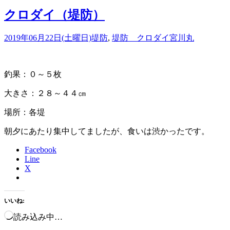
クロダイ（堤防）
2019年06月22日(土曜日)
堤防
,
堤防 クロダイ
宮川丸
釣果：０～５枚
大きさ：２８～４４㎝
場所：各堤
朝夕にあたり集中してましたが、食いは渋かったです。
Facebook
Line
X
いいね:
読み込み中…