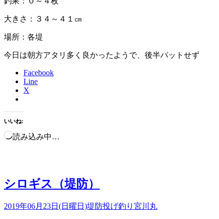
釣果：０～４枚
大きさ：３４～４１㎝
場所：各堤
今日は朝方アタリ多く良かったようで、後半パットせず
Facebook
Line
X
いいね:
読み込み中…
シロギス（堤防）
2019年06月23日(日曜日)
堤防投げ釣り
宮川丸