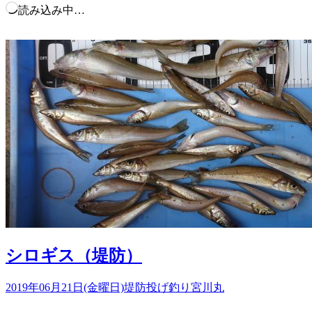
読み込み中…
シロギス（堤防）
2019年06月21日(金曜日)
堤防投げ釣り
宮川丸