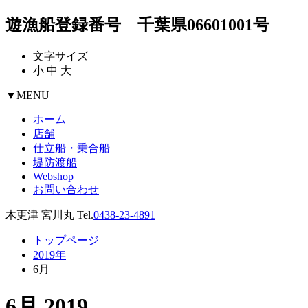
遊漁船登録番号 千葉県06601001号
文字サイズ
小
中
大
▼
MENU
ホーム
店舗
仕立船・乗合船
堤防渡船
Webshop
お問い合わせ
木更津 宮川丸 Tel.
0438-23-4891
トップページ
2019年
6月
6月 2019