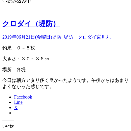
読み込み中…
クロダイ（堤防）
2019年06月21日(金曜日)
堤防
,
堤防 クロダイ
宮川丸
釣果：０～５枚
大きさ：３０～３６㎝
場所：各堤
今日は朝方アタリ多く良かったようです。午後からはあまり
よくなかった感じです。
Facebook
Line
X
いいね: