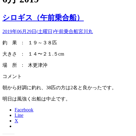
シロギス（午前乗合船）
2019年06月29日(土曜日)
午前乗合船
宮川丸
釣 果 : １９～３８匹
大きさ : １４〜２１.５cm
場 所 : 木更津沖
コメント
朝から好調に釣れ、38匹の方は2名と良かったです。
明日は風強く出船は中止です。
Facebook
Line
X