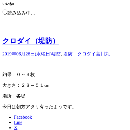
いいね:
読み込み中…
クロダイ（堤防）
2019年06月26日(水曜日)
堤防
,
堤防 クロダイ
宮川丸
釣果：０～３枚
大きさ：２８～５１㎝
場所：各堤
今日は朝方アタリ有ったようです。
Facebook
Line
X