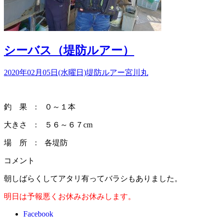
シーバス（堤防ルアー）
2020年02月05日(水曜日)
堤防ルアー
宮川丸
釣 果 : ０～１本
大きさ : ５６～６７cm
場 所 : 各堤防
コメント
朝しばらくしてアタリ有ってバラシもありました。
明日は予報悪くお休みお休みします。
Facebook