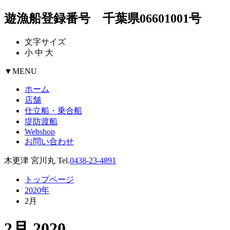
遊漁船登録番号 千葉県06601001号
文字サイズ
小
中
大
▼
MENU
ホーム
店舗
仕立船・乗合船
堤防渡船
Webshop
お問い合わせ
木更津 宮川丸 Tel.
0438-23-4891
トップページ
2020年
2月
2月 2020