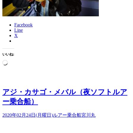
Facebook
Line
X
いいね:
読
み
込
み
中…
アジ・カサゴ・メバル（夜ソフトルア
ー乗合船）
2020年02月24日(月曜日)
ルアー乗合船
宮川丸