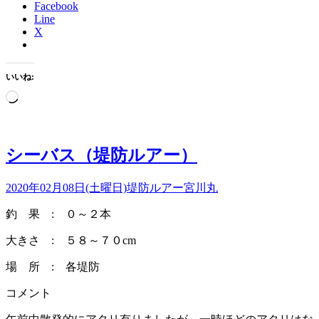
Facebook
Line
X
いいね:
読
み
込
み
シーバス（堤防ルアー）
中…
2020年02月08日(土曜日)
堤防ルアー
宮川丸
釣 果 : ０～２本
大きさ : ５８～７０cm
場 所 : 各堤防
コメント