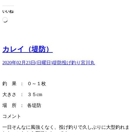
いいね:
読
み
込
み
中…
カレイ（堤防）
2020年02月23日(日曜日)
堤防投げ釣り
宮川丸
釣 果 : ０～１枚
大きさ : ３５cm
場 所 : 各堤防
コメント
一日そんなに風強くなく、投げ釣りで久しぶりに大型釣れま