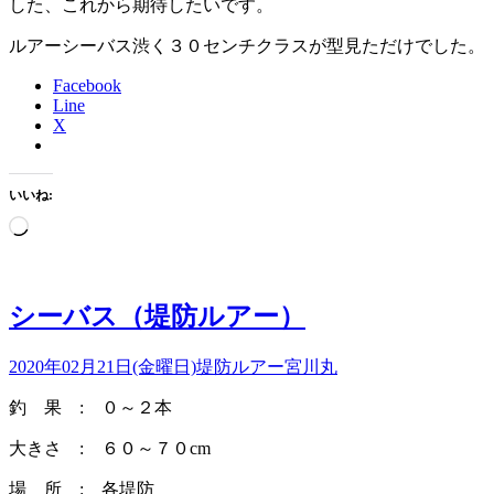
した、これから期待したいです。
ルアーシーバス渋く３０センチクラスが型見ただけでした。
Facebook
Line
X
いいね:
読
み
込
み
シーバス（堤防ルアー）
中…
2020年02月21日(金曜日)
堤防ルアー
宮川丸
釣 果 : ０～２本
大きさ : ６０～７０cm
場 所 : 各堤防