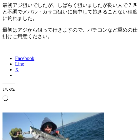
最初アジ狙いでしたが、しばらく狙いましたが良い人で７匹
と不調でメバル・カサゴ狙いに集中して飽きることない程度
に釣れました。
最初はアジから狙って行きますので、バチコンなど重めの仕
掛けご用意ください。
Facebook
Line
X
いいね:
読
み
込
み
中…