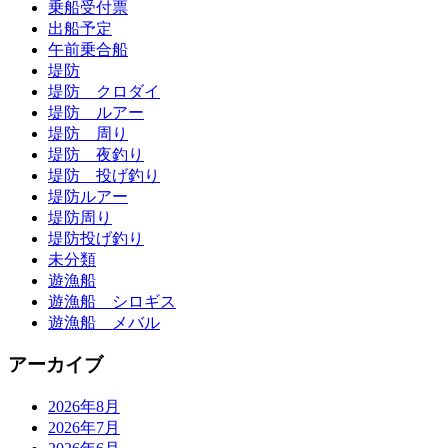
乗船受付票
出船予定
午前乗合船
堤防
堤防 クロダイ
堤防 ルアー
堤防 周り
堤防 夜釣り
堤防 投げ釣り
堤防ルアー
堤防周り
堤防投げ釣り
未分類
遊漁船
遊漁船 シロギス
遊漁船 メバル
アーカイブ
2026年8月
2026年7月