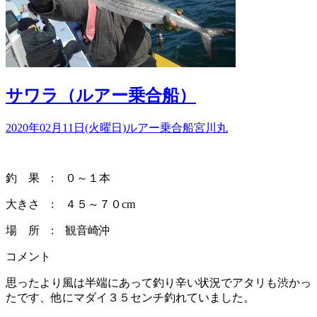
サワラ（ルアー乗合船）
2020年02月11日(火曜日)
ルアー乗合船
宮川丸
釣 果 : ０～１本
大きさ : ４５～７０cm
場 所 : 観音崎沖
コメント
思ったより風は半端にあって釣り辛い状況でアタリも渋かっ
たです、他にマダイ３５センチ釣れていました。