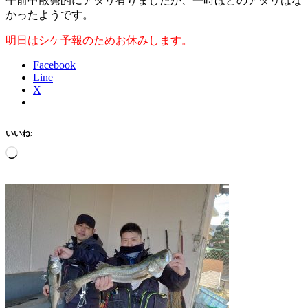
午前中散発的にアタリ有りましたが、一時ほどのアタリはな
かったようです。
明日はシケ予報のためお休みします。
Facebook
Line
X
いいね:
読
み
込
み
中…