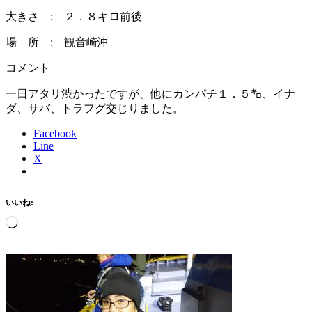
大きさ : ２．８キロ前後
場 所 : 観音崎沖
コメント
一日アタリ渋かったですが、他にカンパチ１．５㌔、イナ
ダ、サバ、トラフグ交じりました。
Facebook
Line
X
いいね:
読
み
込
み
中…