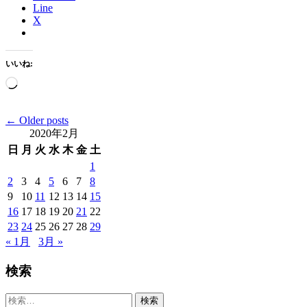
Line
X
いいね:
読
み
込
Posts
←
Older posts
み
2020年2月
navigation
中…
日
月
火
水
木
金
土
1
2
3
4
5
6
7
8
9
10
11
12
13
14
15
16
17
18
19
20
21
22
23
24
25
26
27
28
29
« 1月
3月 »
検索
検