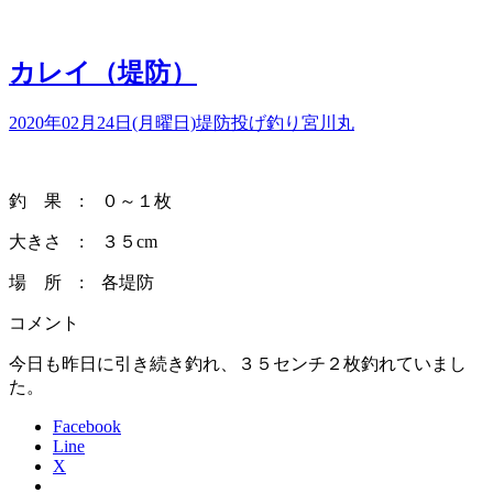
込
み
中…
カレイ（堤防）
2020年02月24日(月曜日)
堤防投げ釣り
宮川丸
釣 果 : ０～１枚
大きさ : ３５cm
場 所 : 各堤防
コメント
今日も昨日に引き続き釣れ、３５センチ２枚釣れていまし
た。
Facebook
Line
X