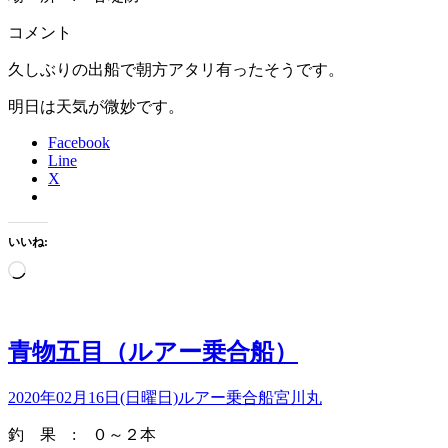
コメント
久しぶりの出船で朝方アタリ有ったそうです。
明日は天気が微妙です。
Facebook
Line
X
いいね:
読
み
込
み
青物五目（ルアー乗合船）
中…
2020年02月16日(日曜日)
ルアー乗合船
宮川丸
釣 果 : ０～２本