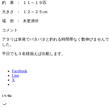
釣 果 : １１～１９匹
大きさ : １２～２５cm
場 所 : 木更津沖
コメント
アタリは単発でバタバタと釣れる時間帯なく数伸びませんで
した。
平日でも３名様揃えば出船します。
Facebook
Line
X
いいね:
読
み