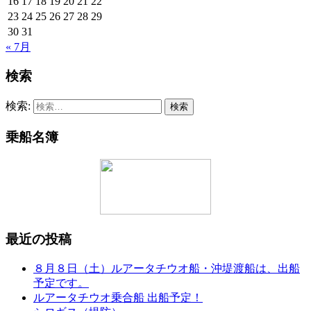
16
17
18
19
20
21
22
23
24
25
26
27
28
29
30
31
« 7月
検索
検索:
乗船名簿
最近の投稿
８月８日（土）ルアータチウオ船・沖堤渡船は、出船
予定です。
ルアータチウオ乗合船 出船予定！