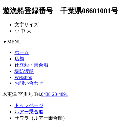
遊漁船登録番号 千葉県06601001号
文字サイズ
小
中
大
▼
MENU
ホーム
店舗
仕立船・乗合船
堤防渡船
Webshop
お問い合わせ
木更津 宮川丸 Tel.
0438-23-4891
トップページ
ルアー乗合船
サワラ（ルアー乗合船）