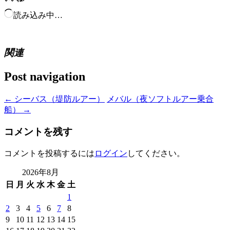
読み込み中…
関連
Post navigation
←
シーバス（堤防ルアー）
メバル（夜ソフトルアー乗合
船）
→
コメントを残す
コメントを投稿するには
ログイン
してください。
2026年8月
日
月
火
水
木
金
土
1
2
3
4
5
6
7
8
9
10
11
12
13
14
15