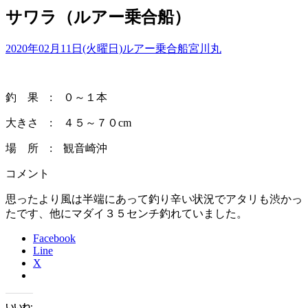
サワラ（ルアー乗合船）
2020年02月11日(火曜日)
ルアー乗合船
宮川丸
釣 果 : ０～１本
大きさ : ４５～７０cm
場 所 : 観音崎沖
コメント
思ったより風は半端にあって釣り辛い状況でアタリも渋かっ
たです、他にマダイ３５センチ釣れていました。
Facebook
Line
X
いいね: