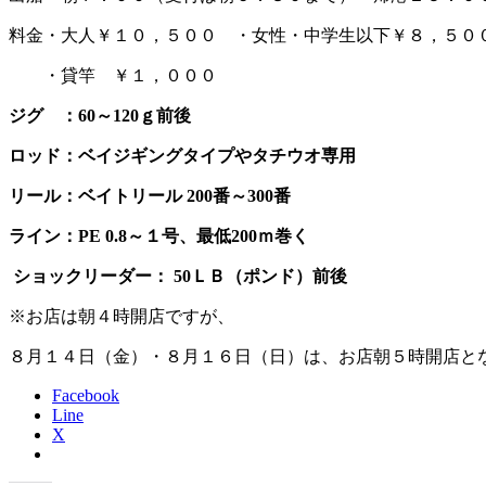
料金・大人￥１０，５００ ・女性・中学生以下￥８，５０
・貸竿 ￥１，０００
ジグ ：60～120ｇ前後
ロッド：ベイジギングタイプやタチウオ専用
リール：ベイトリール 200番～300番
ライン：PE 0.8～１号、最低200ｍ巻く
ショックリーダー： 50ＬＢ（ポンド）前後
※お店は朝４時開店ですが、
８月１４日（金）・８月１６日（日）は、お店朝５時開店と
Facebook
Line
X