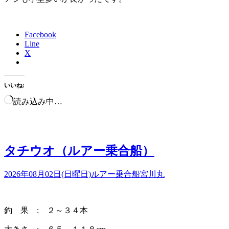
Facebook
Line
X
いいね:
読み込み中…
タチウオ（ルアー乗合船）
2026年08月02日(日曜日)
ルアー乗合船
宮川丸
釣 果 : ２～３４本