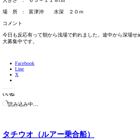
大きさ : ６５～１１８cm
場 所 : 富津沖 水深 ２０ｍ
コメント
今日も反応有って朝から浅場で釣れました。途中から深場せ
大募集中です。
Facebook
Line
X
いいね:
読み込み中…
タチウオ（ルアー乗合船）