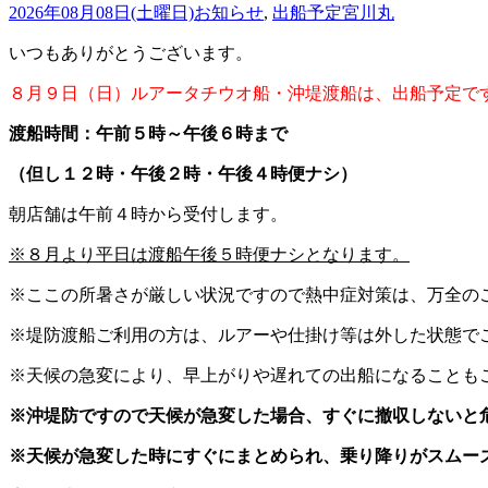
2026年08月08日(土曜日)
お知らせ
,
出船予定
宮川丸
いつもありがとうございます。
８月９日（日）ルアータチウオ船・
沖堤渡船は、出船予定で
渡船時間：
午前５時～午後６時まで
（但し１２時・午後２時・午後４時便ナシ）
朝店舗は午前４時から受付します。
※８月より平日は渡船午後５時便ナシとなります。
※ここの所暑さが厳しい状況ですので熱中症対策は、万全の
※
堤防渡船ご利用の方は、ルアーや仕掛け等は外した状態で
※天候の急変により、早上がりや遅れての出船になることも
※沖堤防ですので天候が急変した場合、すぐに撤収しないと
※天候が急変した時にすぐにまとめられ、乗り降りがスムー