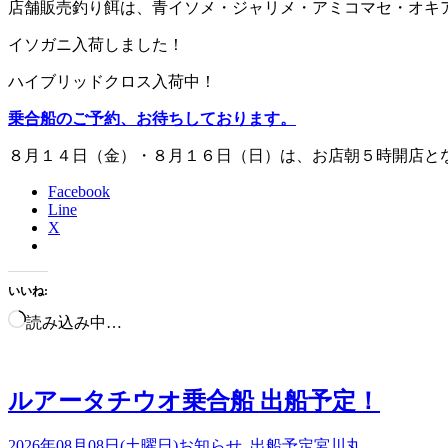
店舗販売釣り餌は、青イソメ・ジャリメ・アミコマセ・オキ
イソガニ入荷しました！
ハイブリッドクロス入荷中！
乗合船のご予約、お待ちしております。
８月１４日（金）・８月１６日（日）は、お店朝５時開店と
Facebook
Line
X
いいね:
読み込み中…
ルアータチウオ乗合船 出船予定！
2026年08月08日(土曜日)
お知らせ
,
出船予定
宮川丸