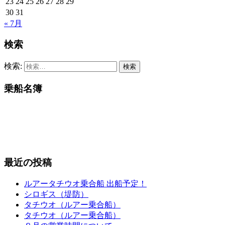
23
24
25
26
27
28
29
30
31
« 7月
検索
検索:
乗船名簿
最近の投稿
ルアータチウオ乗合船 出船予定！
シロギス（堤防）
タチウオ（ルアー乗合船）
タチウオ（ルアー乗合船）