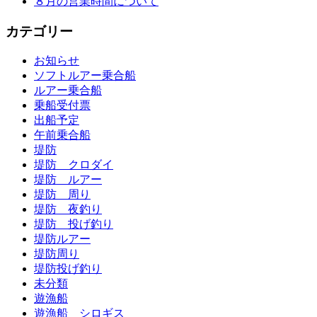
８月の営業時間について
カテゴリー
お知らせ
ソフトルアー乗合船
ルアー乗合船
乗船受付票
出船予定
午前乗合船
堤防
堤防 クロダイ
堤防 ルアー
堤防 周り
堤防 夜釣り
堤防 投げ釣り
堤防ルアー
堤防周り
堤防投げ釣り
未分類
遊漁船
遊漁船 シロギス