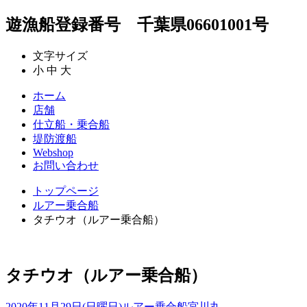
遊漁船登録番号 千葉県06601001号
文字サイズ
小
中
大
ホーム
店舗
仕立船・乗合船
堤防渡船
Webshop
お問い合わせ
トップページ
ルアー乗合船
タチウオ（ルアー乗合船）
タチウオ（ルアー乗合船）
2020年11月29日(日曜日)
ルアー乗合船
宮川丸