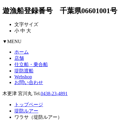
遊漁船登録番号 千葉県06601001号
文字サイズ
小
中
大
▼
MENU
ホーム
店舗
仕立船・乗合船
堤防渡船
Webshop
お問い合わせ
木更津 宮川丸 Tel.
0438-23-4891
トップページ
堤防ルアー
ワラサ（堤防ルアー）