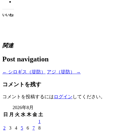
いいね:
関連
Post navigation
←
シロギス（堤防）
アジ（堤防）
→
コメントを残す
コメントを投稿するには
ログイン
してください。
2026年8月
日
月
火
水
木
金
土
1
2
3
4
5
6
7
8