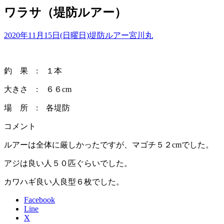
ワラサ（堤防ルアー）
2020年11月15日(日曜日)
堤防ルアー
宮川丸
釣 果 : １本
大きさ : ６６cm
場 所 : 各堤防
コメント
ルアーは全体に厳しかったですが、マゴチ５２cmでした。
アジは良い人５０匹ぐらいでした。
カワハギ良い人良型６枚でした。
Facebook
Line
X