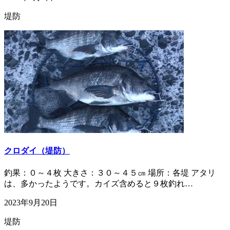
堤防
クロダイ（堤防）
釣果：０～４枚 大きさ：３０～４５㎝ 場所：各堤 アタリ
は、多かったようです。カイズ含めると９枚釣れ…
2023年9月20日
堤防