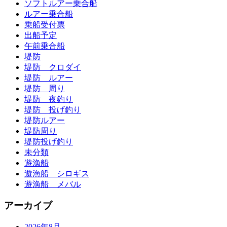
ソフトルアー乗合船
ルアー乗合船
乗船受付票
出船予定
午前乗合船
堤防
堤防 クロダイ
堤防 ルアー
堤防 周り
堤防 夜釣り
堤防 投げ釣り
堤防ルアー
堤防周り
堤防投げ釣り
未分類
遊漁船
遊漁船 シロギス
遊漁船 メバル
アーカイブ
2026年8月