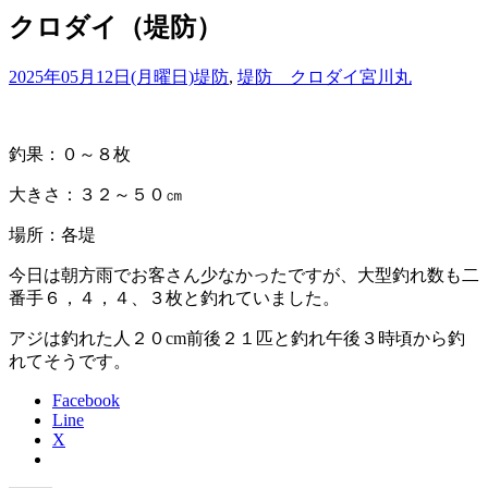
クロダイ（堤防）
2025年05月12日(月曜日)
堤防
,
堤防 クロダイ
宮川丸
釣果：０～８枚
大きさ：３２～５０㎝
場所：各堤
今日は朝方雨でお客さん少なかったですが、大型釣れ数も二
番手６，４，４、３枚と釣れていました。
アジは釣れた人２０cm前後２１匹と釣れ午後３時頃から釣
れてそうです。
Facebook
Line
X