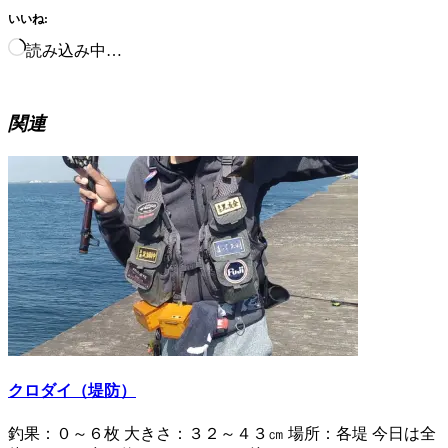
いいね:
読み込み中…
関連
クロダイ（堤防）
釣果：０～６枚 大きさ：３２～４３㎝ 場所：各堤 今日は全