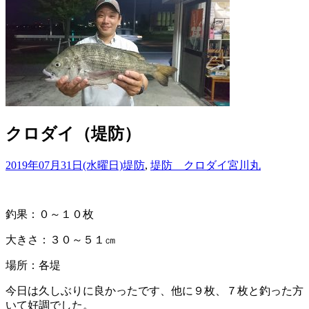
クロダイ（堤防）
2019年07月31日(水曜日)
堤防
,
堤防 クロダイ
宮川丸
釣果：０～１０枚
大きさ：３０～５１㎝
場所：各堤
今日は久しぶりに良かったです、他に９枚、７枚と釣った方
いて好調でした。