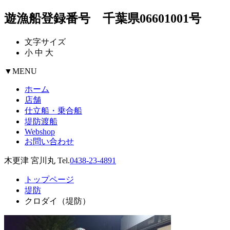
遊漁船登録番号 千葉県06601001号
文字サイズ
小
中
大
▼
MENU
ホーム
店舗
仕立船・乗合船
堤防渡船
Webshop
お問い合わせ
木更津 宮川丸 Tel.
0438-23-4891
トップページ
堤防
クロダイ（堤防）