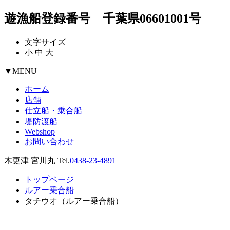
遊漁船登録番号 千葉県06601001号
文字サイズ
小
中
大
▼
MENU
ホーム
店舗
仕立船・乗合船
堤防渡船
Webshop
お問い合わせ
木更津 宮川丸 Tel.
0438-23-4891
トップページ
ルアー乗合船
タチウオ（ルアー乗合船）