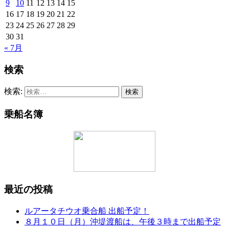
9
10
11
12
13
14
15
16
17
18
19
20
21
22
23
24
25
26
27
28
29
30
31
« 7月
検索
検索:
乗船名簿
最近の投稿
ルアータチウオ乗合船 出船予定！
８月１０日（月）沖堤渡船は、午後３時まで出船予定