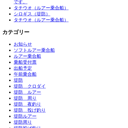
です。
タチウオ（ルアー乗合船）
シロギス（堤防）
タチウオ（ルアー乗合船）
カテゴリー
お知らせ
ソフトルアー乗合船
ルアー乗合船
乗船受付票
出船予定
午前乗合船
堤防
堤防 クロダイ
堤防 ルアー
堤防 周り
堤防 夜釣り
堤防 投げ釣り
堤防ルアー
堤防周り