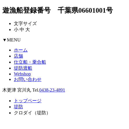
遊漁船登録番号 千葉県06601001号
文字サイズ
小
中
大
▼
MENU
ホーム
店舗
仕立船・乗合船
堤防渡船
Webshop
お問い合わせ
木更津 宮川丸 Tel.
0438-23-4891
トップページ
堤防
クロダイ（堤防）