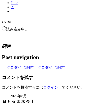
Line
X
いいね:
読み込み中…
関連
Post navigation
←
クロダイ（堤防）
クロダイ（堤防）
→
コメントを残す
コメントを投稿するには
ログイン
してください。
2026年8月
日
月
火
水
木
金
土