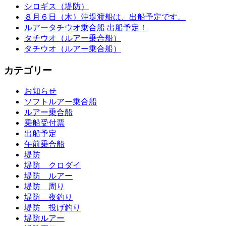
シロギス（堤防）
８月６日（木）沖堤渡船は、出船予定です。
ルアータチウオ乗合船 出船予定！
タチウオ（ルアー乗合船）
タチウオ（ルアー乗合船）
カテゴリー
お知らせ
ソフトルアー乗合船
ルアー乗合船
乗船受付票
出船予定
午前乗合船
堤防
堤防 クロダイ
堤防 ルアー
堤防 周り
堤防 夜釣り
堤防 投げ釣り
堤防ルアー