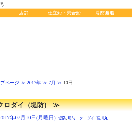
1号
店舗
仕立船・乗合船
堤防渡船
ップページ
2017年
7月
10日
クロダイ（堤防）
2017年07月10日(月曜日)
堤防
,
堤防 クロダイ
宮川丸