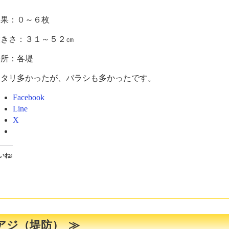
釣果：０～６枚
大きさ：３１～５２㎝
場所：各堤
アタリ多かったが、バラシも多かったです。
Facebook
Line
X
いね:
アジ（堤防）