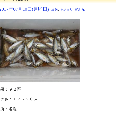
2017年07月10日(月曜日)
堤防
,
堤防周り
宮川丸
釣果：９２匹
大きさ：１２～２０㎝
場所：各堤