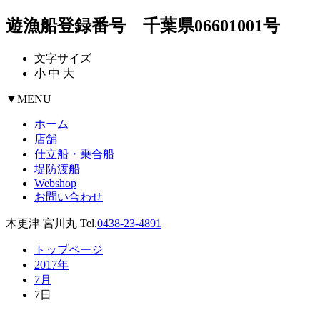
遊漁船登録番号 千葉県06601001号
文字サイズ
小
中
大
▼
MENU
ホーム
店舗
仕立船・乗合船
堤防渡船
Webshop
お問い合わせ
木更津 宮川丸 Tel.
0438-23-4891
トップページ
2017年
7月
7日