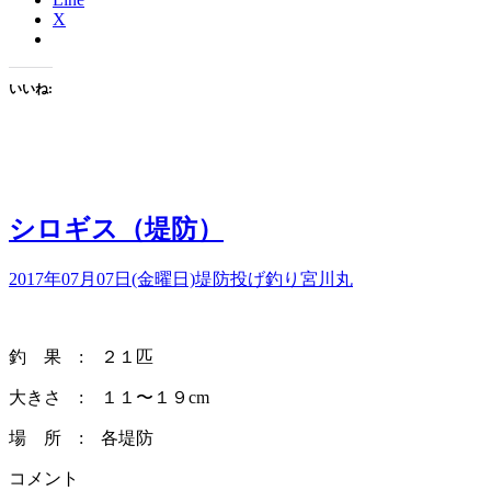
X
いいね:
シロギス（堤防）
2017年07月07日(金曜日)
堤防投げ釣り
宮川丸
釣 果 : ２１匹
大きさ : １１〜１９cm
場 所 : 各堤防
コメント