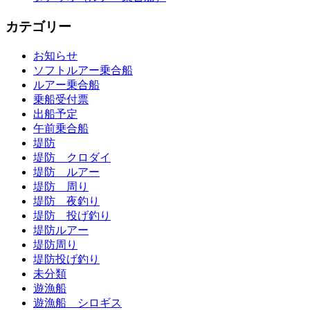
カテゴリー
お知らせ
ソフトルアー乗合船
ルアー乗合船
乗船受付票
出船予定
午前乗合船
堤防
堤防 クロダイ
堤防 ルアー
堤防 周り
堤防 夜釣り
堤防 投げ釣り
堤防ルアー
堤防周り
堤防投げ釣り
未分類
遊漁船
遊漁船 シロギス