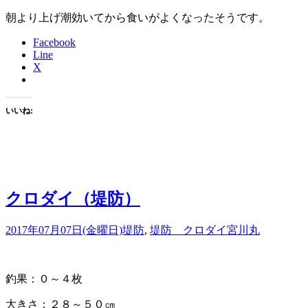
朝より上げ潮効いてから食いがよくなったそうです。
Facebook
Line
X
いいね:
クロダイ（堤防）
2017年07月07日(金曜日)
堤防
,
堤防 クロダイ
宮川丸
釣果：０～４枚
大きさ：２８～５０㎝