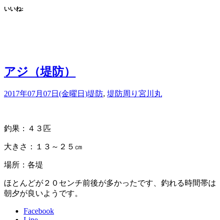
いいね:
アジ（堤防）
2017年07月07日(金曜日)
堤防
,
堤防周り
宮川丸
釣果：４３匹
大きさ：１３～２５㎝
場所：各堤
ほとんどが２０センチ前後が多かったです、釣れる時間帯は
朝夕が良いようです。
Facebook
Line