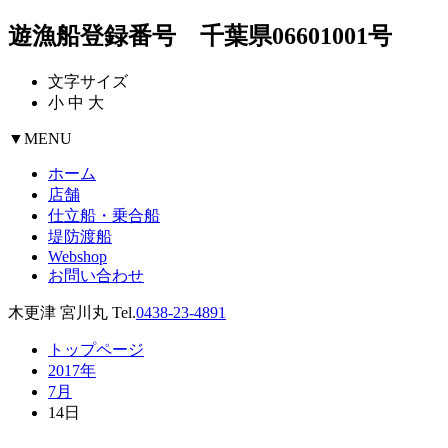
遊漁船登録番号 千葉県06601001号
文字サイズ
小
中
大
▼
MENU
ホーム
店舗
仕立船・乗合船
堤防渡船
Webshop
お問い合わせ
木更津 宮川丸 Tel.
0438-23-4891
トップページ
2017年
7月
14日