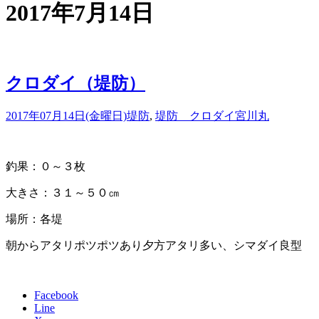
2017年7月14日
クロダイ（堤防）
2017年07月14日(金曜日)
堤防
,
堤防 クロダイ
宮川丸
釣果：０～３枚
大きさ：３１～５０㎝
場所：各堤
朝からアタリポツポツあり夕方アタリ多い、シマダイ良型
Facebook
Line