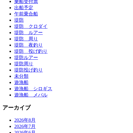
乗船受付票
出船予定
午前乗合船
堤防
堤防 クロダイ
堤防 ルアー
堤防 周り
堤防 夜釣り
堤防 投げ釣り
堤防ルアー
堤防周り
堤防投げ釣り
未分類
遊漁船
遊漁船 シロギス
遊漁船 メバル
アーカイブ
2026年8月
2026年7月
2026年6月