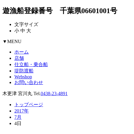
遊漁船登録番号 千葉県06601001号
文字サイズ
小
中
大
▼
MENU
ホーム
店舗
仕立船・乗合船
堤防渡船
Webshop
お問い合わせ
木更津 宮川丸 Tel.
0438-23-4891
トップページ
2017年
7月
4日