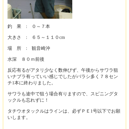
釣 果 : ０～７本
大きさ : ６５～１１０cm
場 所 : 観音崎沖
水深 ８０ｍ前後
反応有るがアタリ少なく数伸びず、午後からサワラ狙
いナブラ有っていい感じでしたがバラシ多く７８セン
チ1本に終わりました。
サワラも途中で狙う場合有りますので、スピニングタ
ックルも忘れずに！
タチウオタックルはラインは、必ずＰＥ1号以下でお願
いします。