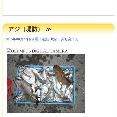
アジ（堤防）
2015年08月27日(木曜日)
堤防
,
堤防 周り
宮川丸