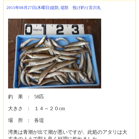
2015年08月27日(木曜日)
堤防
,
堤防 投げ釣り
宮川丸
釣 果 : 58匹
大きさ : １４～２０cm
場 所 : 各堤
湾奥は青潮が出て潮が悪いですが、此処のアタリは大
丈夫のようで型も良く好調に釣れました。