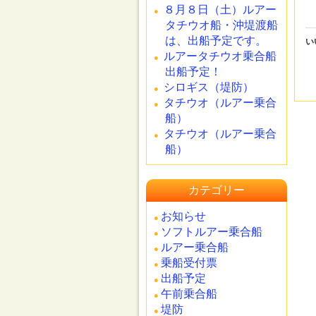
８月８日（土）ルアー
タチウオ船・沖堤渡船
は、出船予定です。
い
ルアータチウオ乗合船
出船予定！
シロギス（堤防）
タチウオ（ルアー乗合
船）
タチウオ（ルアー乗合
船）
カテゴリー
お知らせ
ソフトルアー乗合船
ルアー乗合船
乗船受付票
出船予定
午前乗合船
堤防