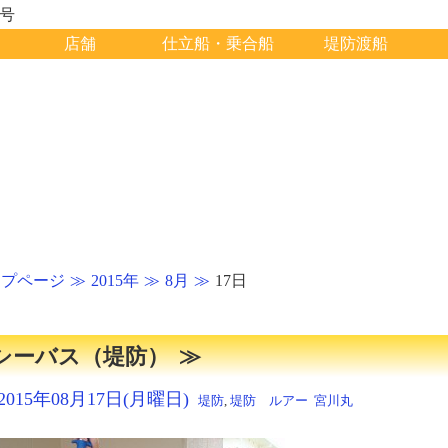
1号
店舗
仕立船・乗合船
堤防渡船
ップページ
2015年
8月
17日
シーバス（堤防）
2015年08月17日(月曜日)
堤防
,
堤防 ルアー
宮川丸