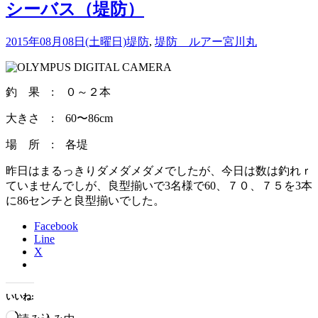
シーバス（堤防）
2015年08月08日(土曜日)
堤防
,
堤防 ルアー
宮川丸
釣 果 : ０～２本
大きさ : 60〜86cm
場 所 : 各堤
昨日はまるっきりダメダメダメでしたが、今日は数は釣れｒ
ていませんでしが、良型揃いで3名様で60、７０、７５を3本
に86センチと良型揃いでした。
Facebook
Line
X
いいね: