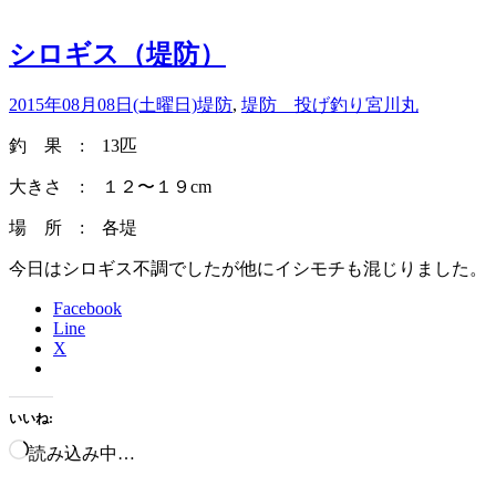
シロギス（堤防）
2015年08月08日(土曜日)
堤防
,
堤防 投げ釣り
宮川丸
釣 果 : 13匹
大きさ : １２〜１９cm
場 所 : 各堤
今日はシロギス不調でしたが他にイシモチも混じりました。
Facebook
Line
X
いいね:
読み込み中…