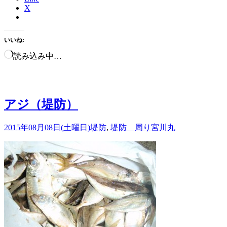
X
いいね:
読み込み中…
アジ（堤防）
2015年08月08日(土曜日)
堤防
,
堤防 周り
宮川丸