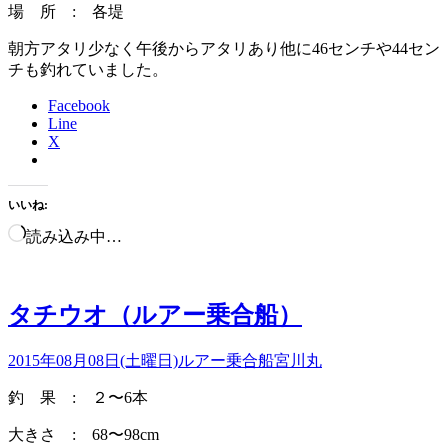
場 所 : 各堤
朝方アタリ少なく午後からアタリあり他に46センチや44セン
チも釣れていました。
Facebook
Line
X
いいね:
読み込み中…
タチウオ（ルアー乗合船）
2015年08月08日(土曜日)
ルアー乗合船
宮川丸
釣 果 : ２〜6本
大きさ : 68〜98cm