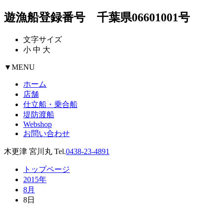
遊漁船登録番号 千葉県06601001号
文字サイズ
小
中
大
▼
MENU
ホーム
店舗
仕立船・乗合船
堤防渡船
Webshop
お問い合わせ
木更津 宮川丸 Tel.
0438-23-4891
トップページ
2015年
8月
8日