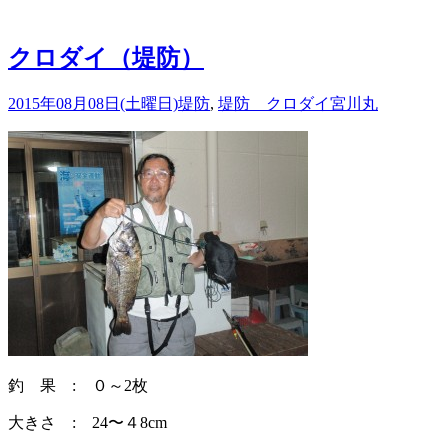
クロダイ（堤防）
2015年08月08日(土曜日)
堤防
,
堤防 クロダイ
宮川丸
釣 果 : ０～2枚
大きさ : 24〜４8cm