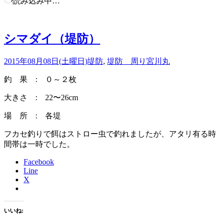
読み込み中…
シマダイ（堤防）
2015年08月08日(土曜日)
堤防
,
堤防 周り
宮川丸
釣 果 : ０～２枚
大きさ : 22〜26cm
場 所 : 各堤
フカセ釣りで餌はストロー虫で釣れましたが、アタリ有る時
間帯は一時でした。
Facebook
Line
X
いいね: