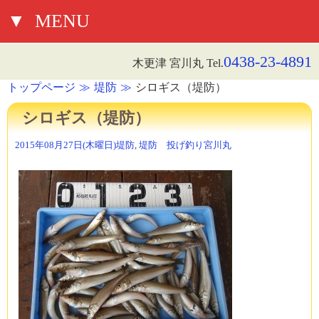
▼
MENU
0438-23-4891
木更津 宮川丸 Tel.
トップページ
堤防
シロギス（堤防）
シロギス（堤防）
2015年08月27日(木曜日)
堤防
,
堤防 投げ釣り
宮川丸