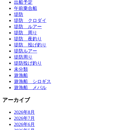
出船予定
午前乗合船
堤防
堤防 クロダイ
堤防 ルアー
堤防 周り
堤防 夜釣り
堤防 投げ釣り
堤防ルアー
堤防周り
堤防投げ釣り
未分類
遊漁船
遊漁船 シロギス
遊漁船 メバル
アーカイブ
2026年8月
2026年7月
2026年6月