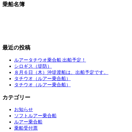
乗船名簿
最近の投稿
ルアータチウオ乗合船 出船予定！
シロギス（堤防）
８月６日（木）沖堤渡船は、出船予定です。
タチウオ（ルアー乗合船）
タチウオ（ルアー乗合船）
カテゴリー
お知らせ
ソフトルアー乗合船
ルアー乗合船
乗船受付票