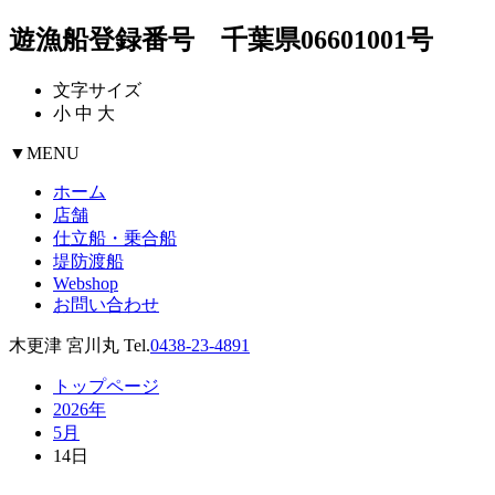
遊漁船登録番号 千葉県06601001号
文字サイズ
小
中
大
▼
MENU
ホーム
店舗
仕立船・乗合船
堤防渡船
Webshop
お問い合わせ
木更津 宮川丸 Tel.
0438-23-4891
トップページ
2026年
5月
14日