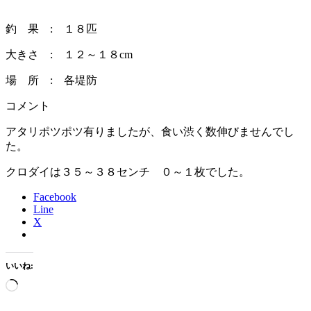
釣 果 : １８匹
大きさ : １２～１８cm
場 所 : 各堤防
コメント
アタリポツポツ有りましたが、食い渋く数伸びませんでし
た。
クロダイは３５～３８センチ ０～１枚でした。
Facebook
Line
X
いいね:
読
み