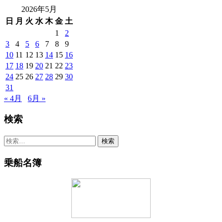
込
2026年5月
み
日
月
火
水
木
金
土
中…
1
2
3
4
5
6
7
8
9
10
11
12
13
14
15
16
17
18
19
20
21
22
23
24
25
26
27
28
29
30
31
« 4月
6月 »
検索
検
索:
乗船名簿