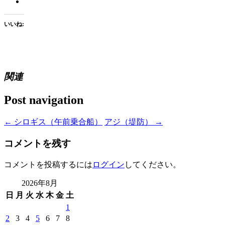
いいね:
関連
Post navigation
←
シロギス（午前乗合船）
アジ（堤防）
→
コメントを残す
コメントを投稿するには
ログイン
してください。
2026年8月
日
月
火
水
木
金
土
1
2
3
4
5
6
7
8