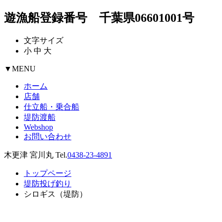
遊漁船登録番号 千葉県06601001号
文字サイズ
小
中
大
▼
MENU
ホーム
店舗
仕立船・乗合船
堤防渡船
Webshop
お問い合わせ
木更津 宮川丸 Tel.
0438-23-4891
トップページ
堤防投げ釣り
シロギス（堤防）