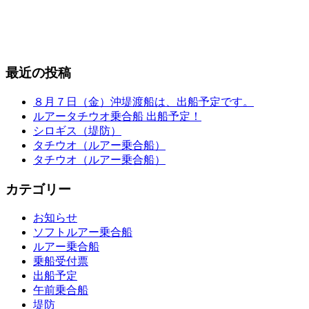
最近の投稿
８月７日（金）沖堤渡船は、出船予定です。
ルアータチウオ乗合船 出船予定！
シロギス（堤防）
タチウオ（ルアー乗合船）
タチウオ（ルアー乗合船）
カテゴリー
お知らせ
ソフトルアー乗合船
ルアー乗合船
乗船受付票
出船予定
午前乗合船
堤防