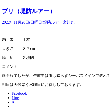
ブリ（堤防ルアー）
2022年11月20日(日曜日)
堤防ルアー
宮川丸
釣 果 : １本
大きさ : ８７cm
場 所 : 各堤防
コメント
雨予報でしたが、午前中は雨も降らずシーバスメインで釣れ
明日は天候悪く水曜日にお待ちしております。
Facebook
Line
X