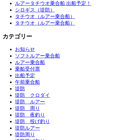
ルアータチウオ乗合船 出船予定！
シロギス（堤防）
タチウオ（ルアー乗合船）
タチウオ（ルアー乗合船）
カテゴリー
お知らせ
ソフトルアー乗合船
ルアー乗合船
乗船受付票
出船予定
午前乗合船
堤防
堤防 クロダイ
堤防 ルアー
堤防 周り
堤防 夜釣り
堤防 投げ釣り
堤防ルアー
堤防周り