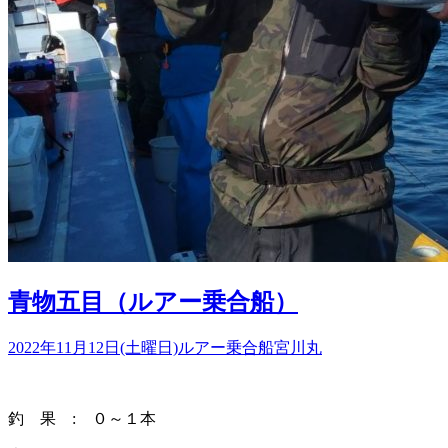
青物五目（ルアー乗合船）
2022年11月12日(土曜日)
ルアー乗合船
宮川丸
釣 果 : ０～１本