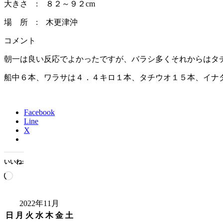
大きさ : ８２～９２cm
場 所 : 木更津沖
コメント
朝一は良い反応でよかったですが、バラシ多くそれからはタ
船中６本、ワラサは４．４キロ１本、タチウオ１５本、イナ
Facebook
Line
X
いいね:
読
み
込
2022年11月
み
日
月
火
水
木
金
土
中…