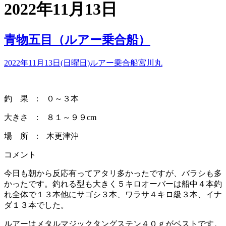
2022年11月13日
青物五目（ルアー乗合船）
2022年11月13日(日曜日)
ルアー乗合船
宮川丸
釣 果 : ０～３本
大きさ : ８１～９９cm
場 所 : 木更津沖
コメント
今日も朝から反応有ってアタリ多かったですが、バラシも多
かったです。釣れる型も大きく５キロオーバーは船中４本釣
れ全体で１３本他にサゴシ３本、ワラサ４キロ級３本、イナ
ダ１３本でした。
ルアーはメタルマジックタングステン４０ｇがベストです。