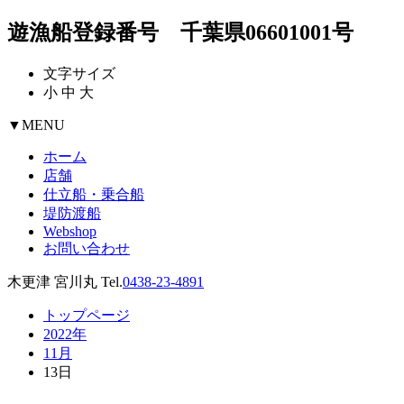
遊漁船登録番号 千葉県06601001号
文字サイズ
小
中
大
▼
MENU
ホーム
店舗
仕立船・乗合船
堤防渡船
Webshop
お問い合わせ
木更津 宮川丸 Tel.
0438-23-4891
トップページ
2022年
11月
13日