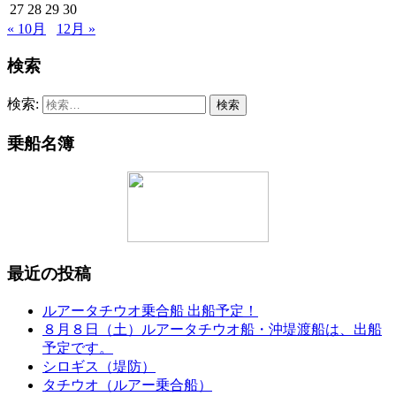
27
28
29
30
« 10月
12月 »
検索
検索:
乗船名簿
最近の投稿
ルアータチウオ乗合船 出船予定！
８月８日（土）ルアータチウオ船・沖堤渡船は、出船
予定です。
シロギス（堤防）
タチウオ（ルアー乗合船）