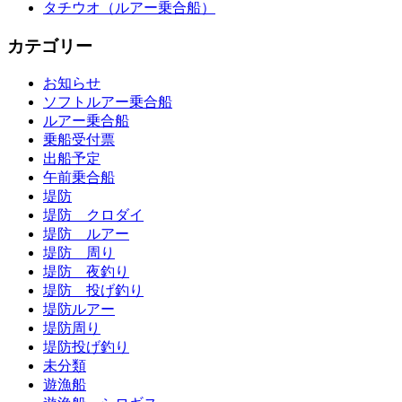
タチウオ（ルアー乗合船）
カテゴリー
お知らせ
ソフトルアー乗合船
ルアー乗合船
乗船受付票
出船予定
午前乗合船
堤防
堤防 クロダイ
堤防 ルアー
堤防 周り
堤防 夜釣り
堤防 投げ釣り
堤防ルアー
堤防周り
堤防投げ釣り
未分類
遊漁船