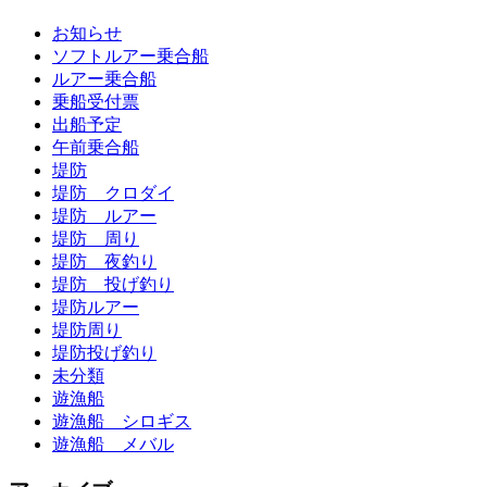
お知らせ
ソフトルアー乗合船
ルアー乗合船
乗船受付票
出船予定
午前乗合船
堤防
堤防 クロダイ
堤防 ルアー
堤防 周り
堤防 夜釣り
堤防 投げ釣り
堤防ルアー
堤防周り
堤防投げ釣り
未分類
遊漁船
遊漁船 シロギス
遊漁船 メバル