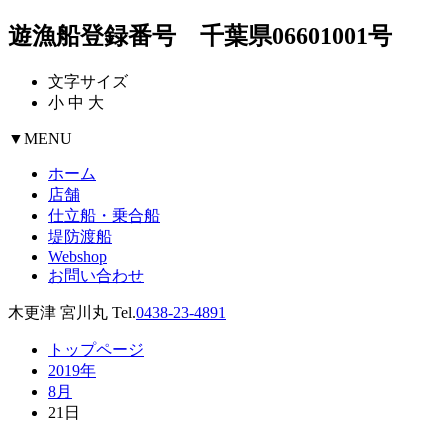
遊漁船登録番号 千葉県06601001号
文字サイズ
小
中
大
▼
MENU
ホーム
店舗
仕立船・乗合船
堤防渡船
Webshop
お問い合わせ
木更津 宮川丸 Tel.
0438-23-4891
トップページ
2019年
8月
21日