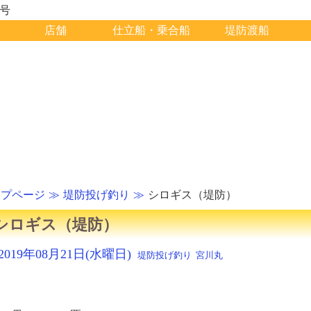
1号
店舗
仕立船・乗合船
堤防渡船
ップページ
堤防投げ釣り
シロギス（堤防）
シロギス（堤防）
2019年08月21日(水曜日)
堤防投げ釣り
宮川丸