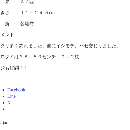
 果 : ４７匹
きさ : １１～２４.５cm
 所 : 各堤防
コメント
アタリ多く釣れました、他にイシモチ、ハゼ交じりました。
クロダイは３８～５０センチ ０～２枚
アジも好調！！
Facebook
Line
X
いね: