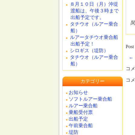
８月１０日（月）沖堤
渡船は、午後３時まで
出船予定です。
タチウオ（ルアー乗合
船）
ルアータチウオ乗合船
出船予定！
Post
シロギス（堤防）
タチウオ（ルアー乗合
←
船）
コ
コ
カテゴリー
お知らせ
ソフトルアー乗合船
ルアー乗合船
乗船受付票
出船予定
午前乗合船
堤防