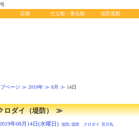
1号
店舗
仕立船・乗合船
堤防渡船
ップページ
2019年
8月
14日
クロダイ（堤防）
2019年08月14日(水曜日)
堤防
,
堤防 クロダイ
宮川丸