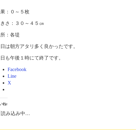
釣果：０～５枚
大きさ：３０～４５㎝
場所：各堤
今日は朝方アタリ多く良かったです。
明日も午後１時にて終了です。
Facebook
Line
X
いね:
読み込み中…