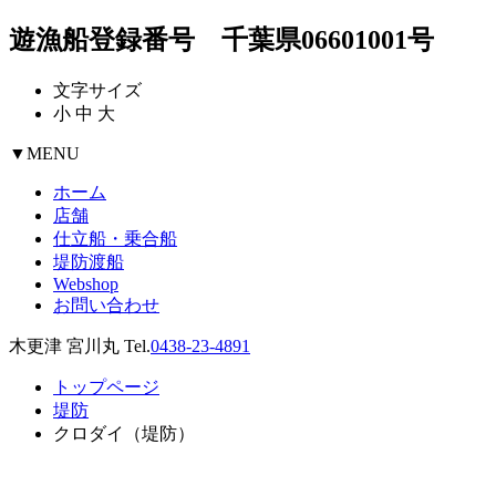
遊漁船登録番号 千葉県06601001号
文字サイズ
小
中
大
▼
MENU
ホーム
店舗
仕立船・乗合船
堤防渡船
Webshop
お問い合わせ
木更津 宮川丸 Tel.
0438-23-4891
トップページ
堤防
クロダイ（堤防）