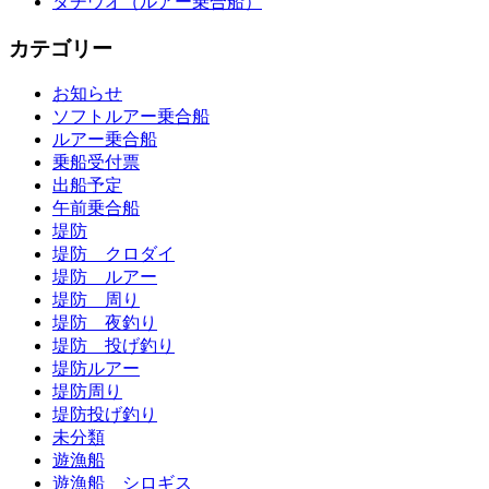
タチウオ（ルアー乗合船）
カテゴリー
お知らせ
ソフトルアー乗合船
ルアー乗合船
乗船受付票
出船予定
午前乗合船
堤防
堤防 クロダイ
堤防 ルアー
堤防 周り
堤防 夜釣り
堤防 投げ釣り
堤防ルアー
堤防周り
堤防投げ釣り
未分類
遊漁船
遊漁船 シロギス