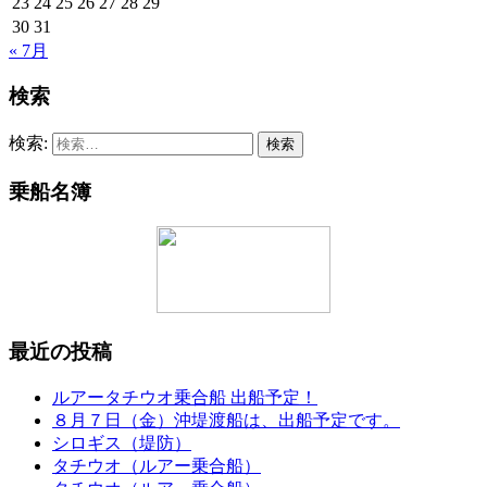
23
24
25
26
27
28
29
30
31
« 7月
検索
検索:
乗船名簿
最近の投稿
ルアータチウオ乗合船 出船予定！
８月７日（金）沖堤渡船は、出船予定です。
シロギス（堤防）
タチウオ（ルアー乗合船）