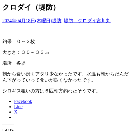
クロダイ（堤防）
2024年04月18日(木曜日)
堤防
,
堤防 クロダイ
宮川丸
釣果：０～２枚
大きさ：３０～３３㎝
場所：各堤
朝から食い渋くアタリ少なかったです、水温も朝からだんだ
ん下がっていって食いが良くなかったです。
シロギス狙いの方は６匹朝方釣れたそうです。
Facebook
Line
X
いいね: