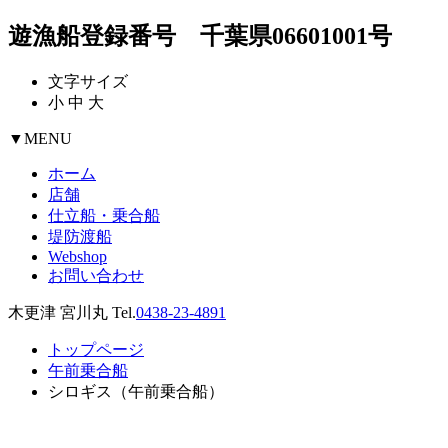
遊漁船登録番号 千葉県06601001号
文字サイズ
小
中
大
▼
MENU
ホーム
店舗
仕立船・乗合船
堤防渡船
Webshop
お問い合わせ
木更津 宮川丸 Tel.
0438-23-4891
トップページ
午前乗合船
シロギス（午前乗合船）