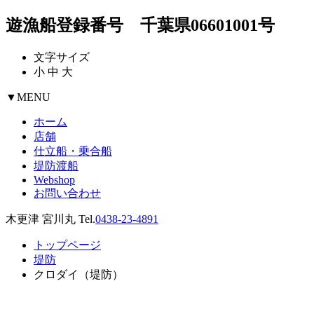
遊漁船登録番号 千葉県06601001号
文字サイズ
小
中
大
▼
MENU
ホーム
店舗
仕立船・乗合船
堤防渡船
Webshop
お問い合わせ
木更津 宮川丸 Tel.
0438-23-4891
トップページ
堤防
クロダイ（堤防）