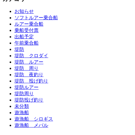
お知らせ
ソフトルアー乗合船
ルアー乗合船
乗船受付票
出船予定
午前乗合船
堤防
堤防 クロダイ
堤防 ルアー
堤防 周り
堤防 夜釣り
堤防 投げ釣り
堤防ルアー
堤防周り
堤防投げ釣り
未分類
遊漁船
遊漁船 シロギス
遊漁船 メバル