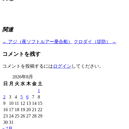
関連
Post
←
アジ（夜ソフトルアー乗合船）
クロダイ（堤防）
→
navigation
コメントを残す
コメントを投稿するには
ログイン
してください。
2026年8月
日
月
火
水
木
金
土
1
2
3
4
5
6
7
8
9
10
11
12
13
14
15
16
17
18
19
20
21
22
23
24
25
26
27
28
29
30
31
« 7月