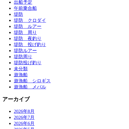
出船予定
午前乗合船
堤防
堤防 クロダイ
堤防 ルアー
堤防 周り
堤防 夜釣り
堤防 投げ釣り
堤防ルアー
堤防周り
堤防投げ釣り
未分類
遊漁船
遊漁船 シロギス
遊漁船 メバル
アーカイブ
2026年8月
2026年7月
2026年6月