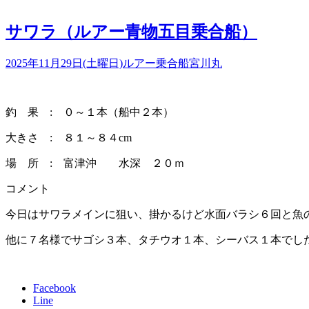
サワラ（ルアー青物五目乗合船）
2025年11月29日(土曜日)
ルアー乗合船
宮川丸
釣 果 : ０～１本（船中２本）
大きさ : ８１～８４cm
場 所 : 富津沖 水深 ２０ｍ
コメント
今日はサワラメインに狙い、掛かるけど水面バラシ６回と魚
他に７名様でサゴシ３本、タチウオ１本、シーバス１本でし
Facebook
Line